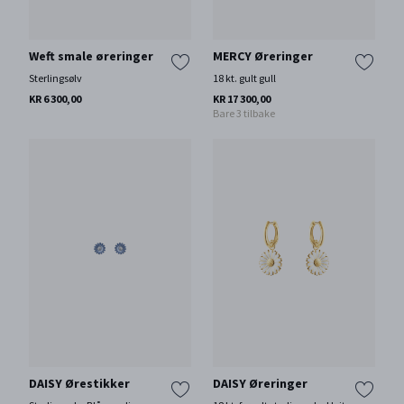
Weft smale øreringer
MERCY Øreringer
Sterlingsølv
18 kt. gult gull
KR 6 300,00
KR 17 300,00
Bare 3 tilbake
DAISY Ørestikker
DAISY Øreringer