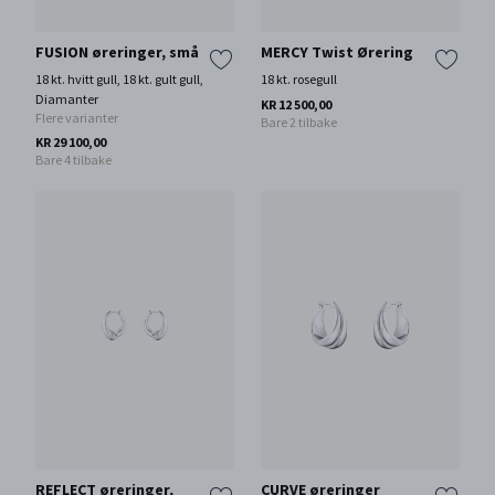
FUSION øreringer, små
MERCY Twist Ørering
18 kt. hvitt gull, 18 kt. gult gull,
18 kt. rosegull
Diamanter
KR 12 500,00
Flere varianter
Bare 2 tilbake
KR 29 100,00
Bare 4 tilbake
REFLECT øreringer,
CURVE øreringer