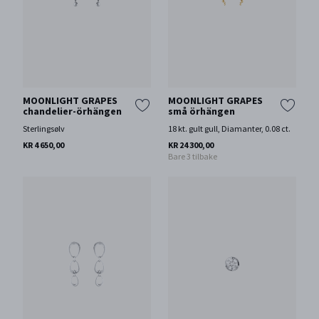
MOONLIGHT GRAPES
MOONLIGHT GRAPES
chandelier-örhängen
små örhängen
Sterlingsølv
18 kt. gult gull, Diamanter, 0.08 ct.
KR 4 650,00
KR 24 300,00
Bare 3 tilbake