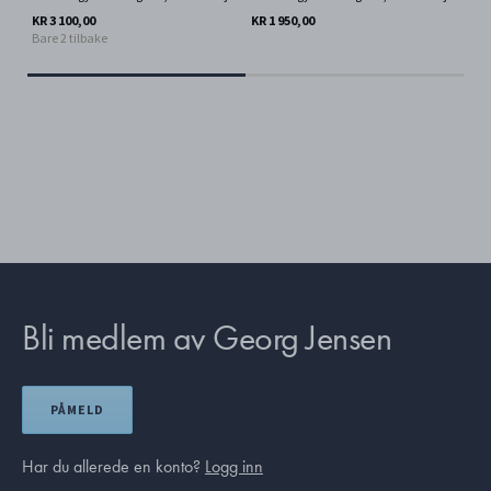
KR 3 100,00
KR 1 950,00
KR 
Bare 2 tilbake
Bar
Bli medlem av Georg Jensen
PÅMELD
Har du allerede en konto?
Logg inn