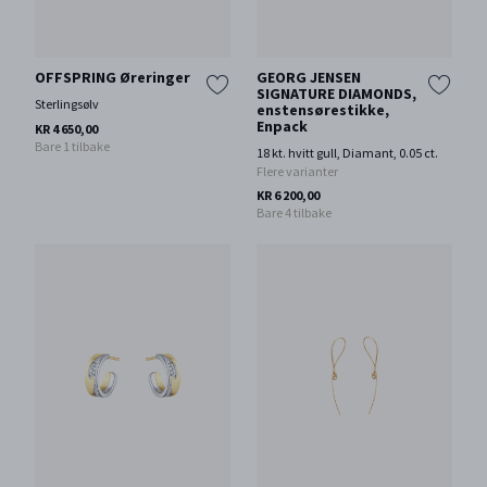
OFFSPRING Øreringer
GEORG JENSEN
SIGNATURE DIAMONDS,
Sterlingsølv
enstensørestikke,
Enpack
KR 4 650,00
Bare 1 tilbake
18 kt. hvitt gull, Diamant, 0.05 ct.
Flere varianter
KR 6 200,00
Bare 4 tilbake