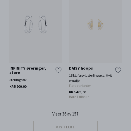
INFINITY øreringer,
DAISY hoops
store
18 kt. forgylt sterlingsølv, Hvit
Sterlingsølv
emalje
Flere varianter
KR 5 900,00
KR 5 475,00
Bare 1 tilbake
Viser 36 av 157
VIS FLERE