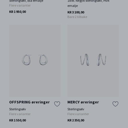
Sterlingsølv, Blå emalje
18 kt. forgylt sterlingsølv, Hvit
Flere varianter
emalje
KR 1 950,00
KR 3 100,00
Bare 2 tilbake
OFFSPRING øreringer
MERCY øreringer
Sterlingsølv
Sterlingsølv
Flere varianter
Flere varianter
KR 1 550,00
KR 2 350,00