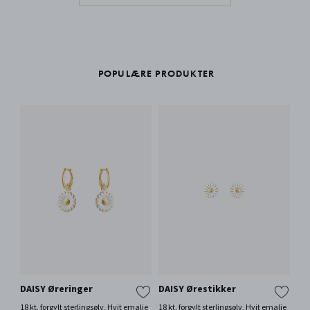
POPULÆRE PRODUKTER
DAISY Øreringer
DAISY Ørestikker
ME
18 kt. forgylt sterlingsølv, Hvit emalje
18 kt. forgylt sterlingsølv, Hvit emalje
18 k