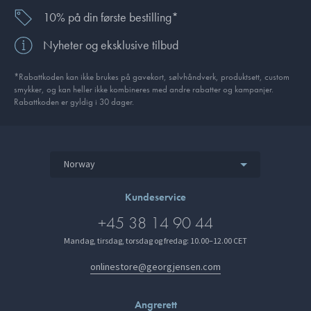
10% på din første bestilling*
Nyheter og eksklusive tilbud
*Rabattkoden kan ikke brukes på gavekort, sølvhåndverk, produkt­sett, custom
smykker, og kan heller ikke kombineres med andre rabatter og kampanjer.
Rabattkoden er gyldig i 30 dager.
Norway
Kundeservice
+45 38 14 90 44
Mandag, tirsdag, torsdag og fredag: 10.00–12.00 CET
onlinestore@georgjensen.com
Angrerett