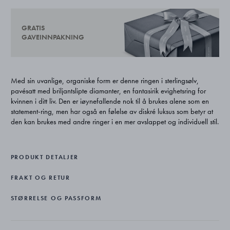
GRATIS
GAVEINNPAKNING
Med sin uvanlige, organiske form er denne ringen i sterlingsølv,
pavésatt med briljantslipte diamanter, en fantasirik evighetsring for
kvinnen i ditt liv. Den er iøynefallende nok til å brukes alene som en
statement-ring, men har også en følelse av diskré luksus som betyr at
den kan brukes med andre ringer i en mer avslappet og individuell stil.
Den amerikanske designeren Jacqueline Rabun ønsker at smykker ikke
bare skal være visuelt iøynefallende, men også ha en følelsesmessig
PRODUKT DETALJER
innvirkning. Hun har basert Offspring-kolleksjonen for Georg Jensen
på det unike båndet mellom foreldre og barn, og har skapt vakre
FRAKT OG RETUR
smykker som også forteller en historie og fremkaller sterke følelser.
STØRRELSE OG PASSFORM
Ringen er mesterlig laget i sterlingsølv og pavésatt med briljantslipte
diamanter.