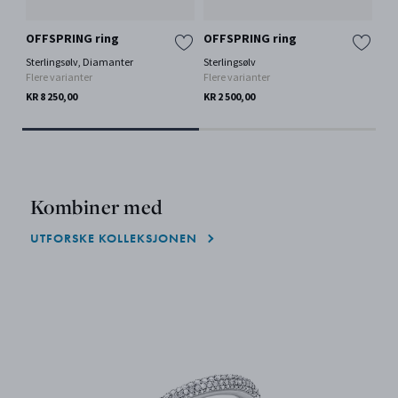
OFFSPRING ring
OFFSPRING ring
AR
Sterlingsølv, Diamanter
Sterlingsølv
Ste
Flere varianter
Flere varianter
KR 
KR 8 250,00
KR 2 500,00
Kombiner med
UTFORSKE KOLLEKSJONEN