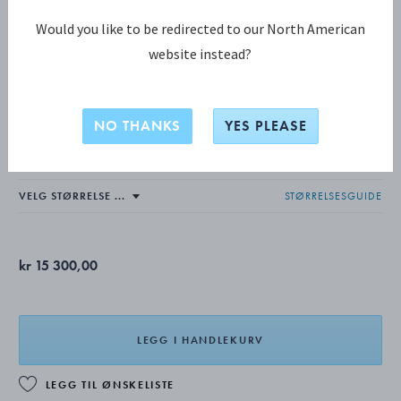
Would you like to be redirected to our North American
website instead?
OFFSPRING KOLLEKSJON
OFFSPRING ring
NO THANKS
YES PLEASE
STERLINGSØLV, DIAMANTER
STØRRELSESGUIDE
kr 15 300,00
LEGG I HANDLEKURV
LEGG TIL ØNSKELISTE