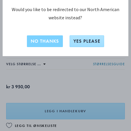
Would you like to be redirected to our North American
website instead?
MOONLIGHT GRAPES KOLLEKSJON
MOONLIGHT GRAPES ring
NO THANKS
YES PLEASE
OKSIDERT STERLINGSØLV
STØRRELSESGUIDE
kr 3 950,00
LEGG I HANDLEKURV
LEGG TIL ØNSKELISTE