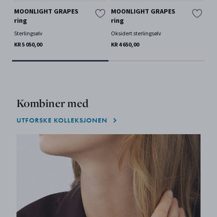
MOONLIGHT GRAPES
MOONLIGHT GRAPES
MO
ring
ring
rin
Sterlingsølv
Oksidert sterlingsølv
Oks
KR 5 050,00
KR 4 650,00
KR 
Kombiner med
UTFORSKE KOLLEKSJONEN