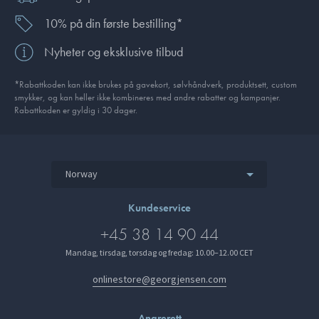
10% på din første bestilling*
Nyheter og eksklusive tilbud
*Rabattkoden kan ikke brukes på gavekort, sølvhåndverk, produkt­sett, custom
smykker, og kan heller ikke kombineres med andre rabatter og kampanjer.
Rabattkoden er gyldig i 30 dager.
Norway
Kundeservice
+45 38 14 90 44
Mandag, tirsdag, torsdag og fredag: 10.00–12.00 CET
onlinestore@georgjensen.com
Angrerett