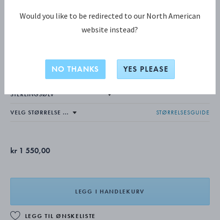
Would you like to be redirected to our North American
website instead?
MERCY KOLLEKSJON
MERCY ring, mini
NO THANKS
YES PLEASE
STØRRELSESGUIDE
kr 1 550,00
LEGG I HANDLEKURV
LEGG TIL ØNSKELISTE