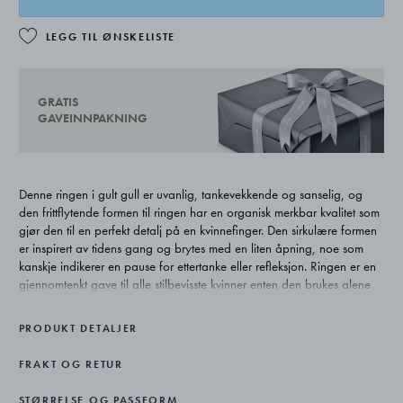
LEGG TIL ØNSKELISTE
GRATIS
GAVEINNPAKNING
Denne ringen i gult gull er uvanlig, tankevekkende og sanselig, og
den frittflytende formen til ringen har en organisk merkbar kvalitet som
gjør den til en perfekt detalj på en kvinnefinger. Den sirkulære formen
er inspirert av tidens gang og brytes med en liten åpning, noe som
kanskje indikerer en pause for ettertanke eller refleksjon. Ringen er en
gjennomtenkt gave til alle stilbevisste kvinner enten den brukes alene
eller sammen med andre ringer.
PRODUKT DETALJER
Den amerikanske designeren Jacqueline Rabun har en evig tro på at
smykker skal ha en emosjonell ladning som matcher skjønnheten, og
FRAKT OG RETUR
da hun skapte Mercy-kolleksjonen for Georg Jensen, lot hun seg
inspirere av tidens gang. Resultatet er en kolleksjon fylt med organiske,
STØRRELSE OG PASSFORM