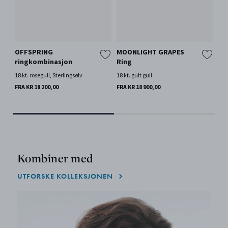
OFFSPRING
MOONLIGHT GRAPES
ME
ringkombinasjon
Ring
18 k
18 kt. rosegull, Sterlingsølv
18 kt. gult gull
FRA
FRA KR 18 200,00
FRA KR 18 900,00
Kombiner med
UTFORSKE KOLLEKSJONEN