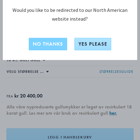
Would you like to be redirected to our North American
website instead?
MERCY KOLLEKSJON
MERCY ring, liten
NO THANKS
YES PLEASE
STØRRELSESGUIDE
kr 20 400,00
FRA
Alle våre nyproduserte gullsmykker er laget av resirkulert 18
karat gull. Les mer om vår bruk av resirkulert gull
her.
LEGG I HANDLEKURV