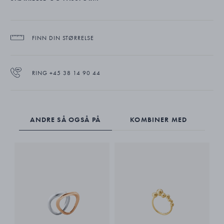
sanselige og frittflytende smykker.
Den lille Mercy-ringen er mesterlig utført i 18 karat gult gull.
FINN DIN STØRRELSE
RING +45 38 14 90 44
ANDRE SÅ OGSÅ PÅ
KOMBINER MED