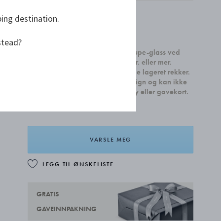
Utsolgt
ping destination.
kr 710,00
stead?
Få et sett med to Sky Cocktail Coupe-glass ved
kjøp av boligtilbehør for 4.000 kr. eller mer.
Gjelder til 31. august eller så lenge lageret rekker.
Kampanjen gjelder alle boligdesign og kan ikke
kombineres med smykker, sølvtøy eller gavekort.
VARSLE MEG
LEGG TIL ØNSKELISTE
GRATIS
GAVEINNPAKNING