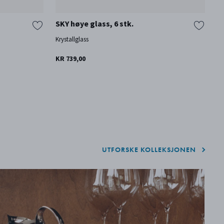
SKY høye glass, 6 stk.
S
Krystallglass
Gl
KR 739,00
KR
UTFORSKE KOLLEKSJONEN