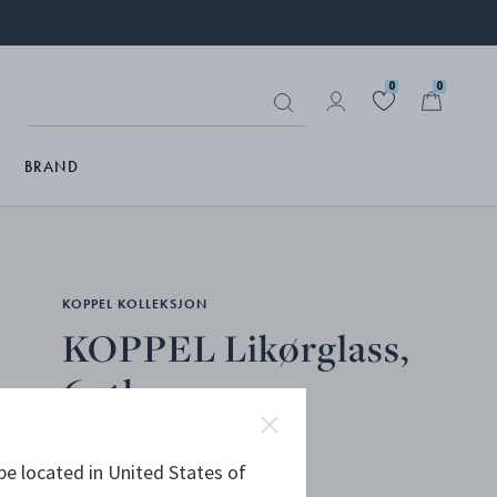
0
0
BRAND
KOPPEL KOLLEKSJON
KOPPEL Likørglass,
6 stk.
be located in United States of
GLASS CRYSTALLINE