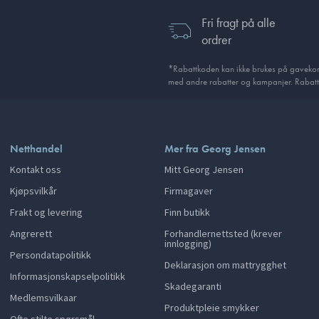
Fri fragt på alle
ordrer
*Rabattkoden kan ikke brukes på gavekort
med andre rabatter og kampanjer. Rabatt
Netthandel
Mer fra Georg Jensen
Kontakt oss
Mitt Georg Jensen
Kjøpsvilkår
Firmagaver
Frakt og levering
Finn butikk
Angrerett
Forhandlernettsted (krever
innlogging)
Persondatapolitikk
Deklarasjon om mattrygghet
Informasjonskapselpolitikk
Skadegaranti
Medlemsvilkaar
Produktpleie smykker