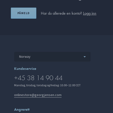
Har du allerede en konto?
Logg inn
PÅMELD
Norway
Kundeservice
+45 38 14 90 44
Mandag, tirsdag, torsdag og fredag: 10.00–12.00 CET
onlinestore@georgjensen.com
Angrerett