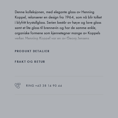
Denne kolleksjonen, med elegante glass av Henning
Koppel, relanserer en design fra 1964, som nå blir tolket
i blyfritt krystallglass. Serien består av høye og lave glass
samt et lite glass til brennevin og har de samme enkle,
organiske formene som kjennetegner mange av Koppels
verker. Henning Koppel var en av Georg Jensens
nærmeste samarbeidspartnere, og han har skapt noen av
husets mest anerkjente design.
PRODUKT DETALJER
FRAKT OG RETUR
RING +45 38 14 90 44