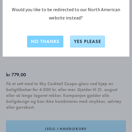
Would you like to be redirected to our North American
website instead?
JULEPYNT KOLLEKSJON
2026 Lysestake til kubbelys
NO THANKS
YES PLEASE
18 KT. FORGYLT RUSTFRITT STÅL
kr 779,00
Få et sett med to Sky Cocktail Coupe-glass ved kjøp av
boligtilbehør for 4.000 kr. eller mer. Gjelder til 31. august
eller så lenge lageret rekker. Kampanjen gjelder alle
boligdesign og kan ikke kombineres med smykker, sølvtøy
eller gavekort.
LEGG I HANDLEKURV