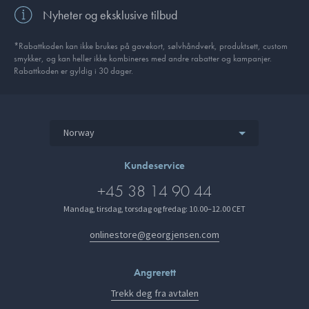
Nyheter og eksklusive tilbud
*Rabattkoden kan ikke brukes på gavekort, sølvhåndverk, produkt­sett, custom
smykker, og kan heller ikke kombineres med andre rabatter og kampanjer.
Rabattkoden er gyldig i 30 dager.
Norway
Kundeservice
+45 38 14 90 44
Mandag, tirsdag, torsdag og fredag: 10.00–12.00 CET
onlinestore@georgjensen.com
Angrerett
Trekk deg fra avtalen