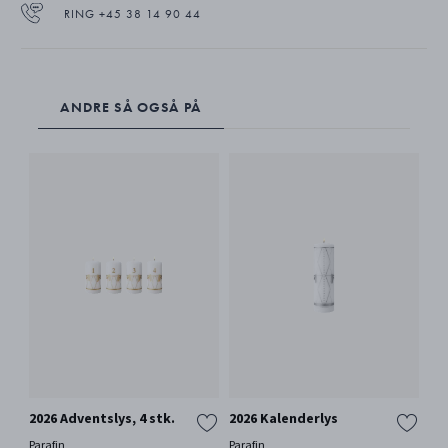
RING +45 38 14 90 44
ANDRE SÅ OGSÅ PÅ
2026 Adventslys, 4 stk.
2026 Kalenderlys
20
Parafin
Parafin
18Kt