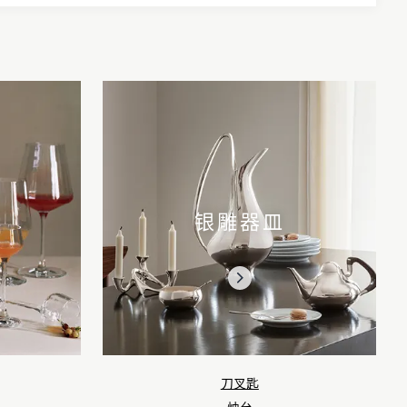
银雕器皿
刀叉匙