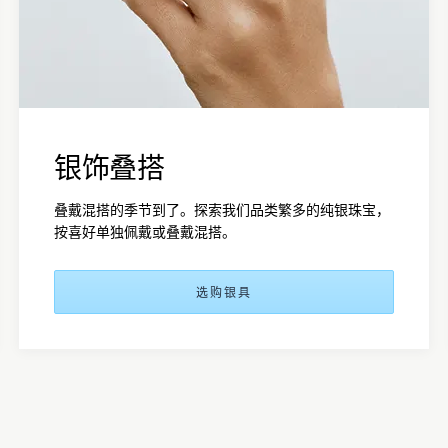
银饰叠搭
叠戴混搭的季节到了。探索我们品类繁多的纯银珠宝，
按喜好单独佩戴或叠戴混搭。
选购银具