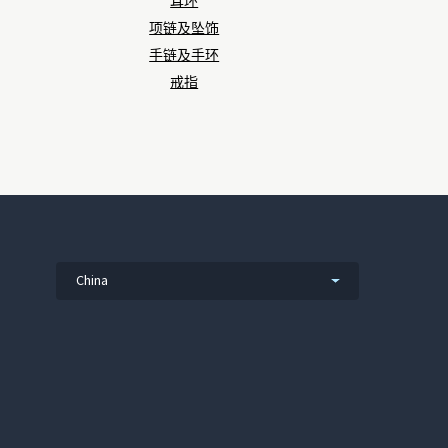
耳环
项链及坠饰
手链及手环
戒指
China