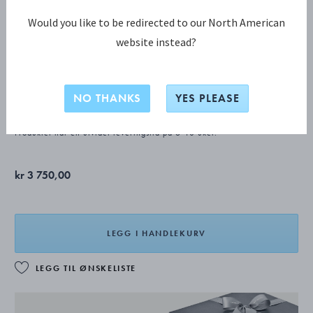
Would you like to be redirected to our North American
website instead?
OLD DANISH fiskekniv
NO THANKS
YES PLEASE
STERLINGSØLV
Produktet har en utvidet leveringstid på 6-10 uker.
kr 3 750,00
LEGG I HANDLEKURV
LEGG TIL ØNSKELISTE