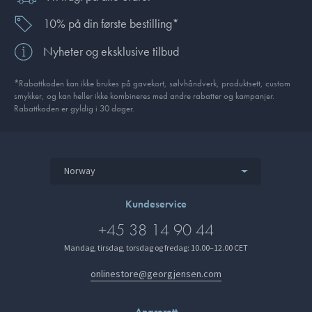
10% på din første bestilling*
Nyheter og eksklusive tilbud
*Rabattkoden kan ikke brukes på gavekort, sølvhåndverk, produkt­sett, custom
smykker, og kan heller ikke kombineres med andre rabatter og kampanjer.
Rabattkoden er gyldig i 30 dager.
Norway
Kundeservice
+45 38 14 90 44
Mandag, tirsdag, torsdag og fredag: 10.00–12.00 CET
onlinestore@georgjensen.com
Angrerett