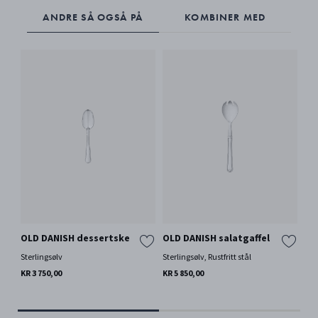
ANDRE SÅ OGSÅ PÅ
KOMBINER MED
OLD DANISH dessertske
OLD DANISH salatgaffel
OL
fr
Sterlingsølv
Sterlingsølv, Rustfritt stål
Ste
KR 3 750,00
KR 5 850,00
KR 