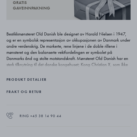
GRATIS
GAVEINNPAKNING
Bestikkmønsteret Old Danish ble designet av Harald Nielsen i 1947,
og er en symbolsk representasjon av okkupasjonen av Danmark under
andre verdenskrig. De markerte, rene linjene i de doble rillene i
mønsteret og den balanserte vektfordelingen er symbolet på
Danmarks ånd og stolte motstandskraft. Mønsteret Old Danish har en
sterk tilknytning til det danske kongehuset; Kong Christian X, som ikke
flyktet fra landet under okkupasjonen, brukte bestikket ved
statsbanketter, og i nyere tid ble det gitt i bryllupsgave til kronprinsen
PRODUKT DETALJER
og kronprinsessen av Danmark, i 2004.
FRAKT OG RETUR
RING +45 38 14 90 44