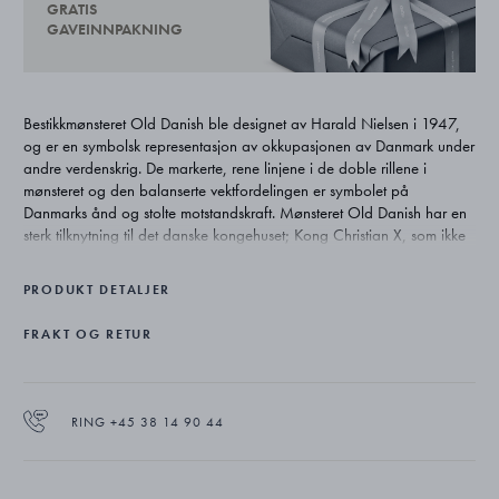
GRATIS
GAVEINNPAKNING
Bestikkmønsteret Old Danish ble designet av Harald Nielsen i 1947,
og er en symbolsk representasjon av okkupasjonen av Danmark under
andre verdenskrig. De markerte, rene linjene i de doble rillene i
mønsteret og den balanserte vektfordelingen er symbolet på
Danmarks ånd og stolte motstandskraft. Mønsteret Old Danish har en
sterk tilknytning til det danske kongehuset; Kong Christian X, som ikke
flyktet fra landet under okkupasjonen, brukte bestikket ved
statsbanketter, og i nyere tid ble det gitt i bryllupsgave til kronprinsen
PRODUKT DETALJER
og kronprinsessen av Danmark, i 2004.
FRAKT OG RETUR
RING +45 38 14 90 44