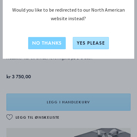
Would you like to be redirected to our North American
website instead?
OLD DANISH dessertske
NO THANKS
YES PLEASE
STERLINGSØLV
Produktet har en utvidet leveringstid på 2-8 uker.
kr 3 750,00
LEGG I HANDLEKURV
LEGG TIL ØNSKELISTE