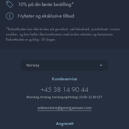
10% på din første bestilling*
Nyheter og eksklusive tilbud
*Rabattkoden kan ikke brukes på gavekort, sølvhåndverk, produkt­sett, custom
smykker, og kan heller ikke kombineres med andre rabatter og kampanjer.
Rabattkoden er gyldig i 30 dager.
Norway
Kundeservice
+45 38 14 90 44
Mandag, tirsdag, torsdag og fredag: 10.00–12.00 CET
onlinestore@georgjensen.com
Angrerett