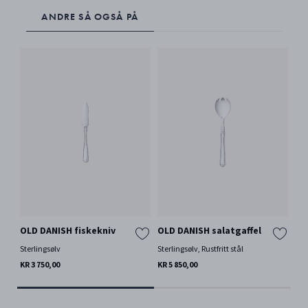
ANDRE SÅ OGSÅ PÅ
OLD DANISH fiskekniv
OLD DANISH salatgaffel
OL
Sterlingsølv
Sterlingsølv, Rustfritt stål
Ste
KR 3 750,00
KR 5 850,00
KR 