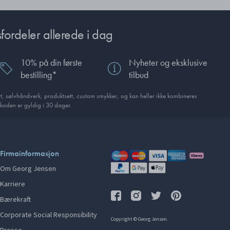
fordeler allerede i dag
10% på din første
Nyheter og eksklusive
bestilling*
tilbud
, sølvhåndverk, produkt­sett, custom smykker, og kan heller ikke kombineres
koden er gyldig i 30 dager.
Firmainformasjon
Om Georg Jensen
Karriere
Bærekraft
Corporate Social Responsibility
Copyright © Georg Jensen.