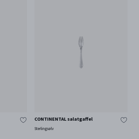
CONTINENTAL salatgaffel
C
Sterlingsølv
St