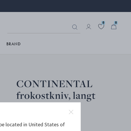
0
0
BRAND
CONTINENTAL
frokostkniv, langt
skaft
be located in United States of
STERLINGSØLV, RUSTFRITT STÅL