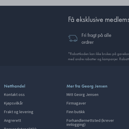
Få eksklusive medlems
Fri fragt på alle
ordrer
*Rabattkoden kan ikke brukes på gavekort
med andre rabatter og kampanjer. Rabatt
Netthandel
Mer fra Georg Jensen
Kontakt oss
Mitt Georg Jensen
Kjøpsvilkår
Firmagaver
Frakt og levering
Finn butikk
Angrerett
Forhandlernettsted (krever
innlogging)