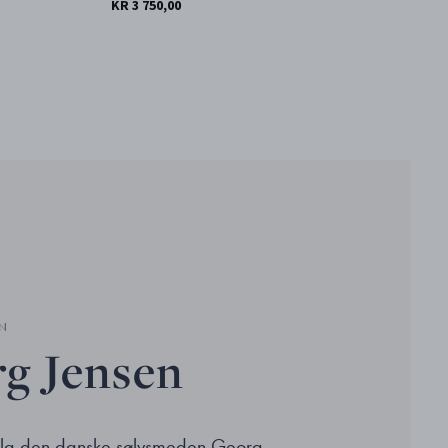
KR 3 750,00
KR
N
g Jensen
nla den danske sølvsmeden Georg