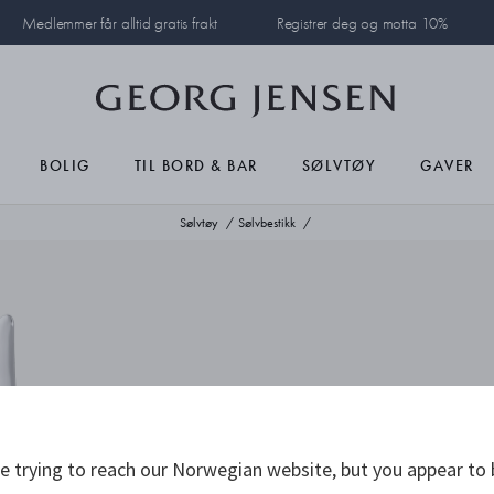
Medlemmer får alltid gratis frakt
Registrer deg og motta 10%
BOLIG
TIL BORD & BAR
SØLVTØY
GAVER
Sølvtøy
Sølvbestikk
 trying to reach our Norwegian website, but you appear to 