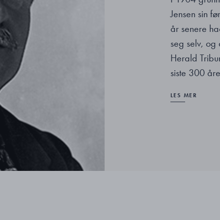
Jensen sin fø
år senere ha
seg selv, og
Herald Tribu
siste 300 år
LES MER