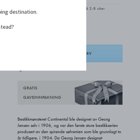
Produktet har en utvidet leveringstid på 2-8 uker.
ping destination.
stead?
kr 3 750,00
LEGG I HANDLEKURV
LEGG TIL ØNSKELISTE
GRATIS
GAVEINNPAKNING
Bestikkmønsteret Continental ble designet av Georg
Jensen selv i 1906, og var den første store bestikkserien
produsert av den spirende sølvsmien som ble grunnlagt to
år tidligere, i 1904. Da Georg Jensen designet