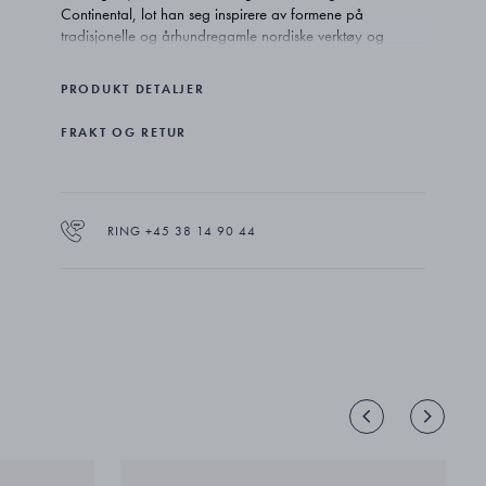
Continental, lot han seg inspirere av formene på
tradisjonelle og århundregamle nordiske verktøy og
redskaper. Den lett hamrede overflaten forsterker designen
ved å gi den dybde og en unik skjønnhet som er unik for
PRODUKT DETALJER
sølv.
FRAKT OG RETUR
RING +45 38 14 90 44