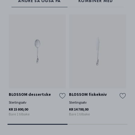
ANDRE SÅ OGSÅ PÅ
KOMBINER MED
BLOSSOM dessertske
BLOSSOM fiskekniv
BL
Sterlingsølv
Sterlingsølv
Ste
KR 15 800,00
KR 14 700,00
KR 
Bare 1 tilbake
Bare 1 tilbake