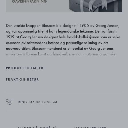
GAVEINNPAKNING
Den utsøkte knoppen Blossom ble designet i 1905 av Georg Jensen,
og var opprinnelig tiltenkt hans legendariske tekanne. Det var først i
1919 at Georg Jensen designet hele bestikk-kolleksjonen som er selve
essensen av sølvsmedens intense og personlige tolkning av art
nouveau-stilen. Blossom-mønsteret er et resultat av Georg Jensens
ønske om å forene kunst og håndverk gjennom naturens organiske
former. Blomsterstilken tvinner seg opp rundt skaftet og ender opp i en
knopp som er i ferd med å springe ut, og illustrerer hvor dypt inspirert
PRODUKT DETALJER
Georg Jensen var av naturen.
FRAKT OG RETUR
RING +45 38 14 90 44