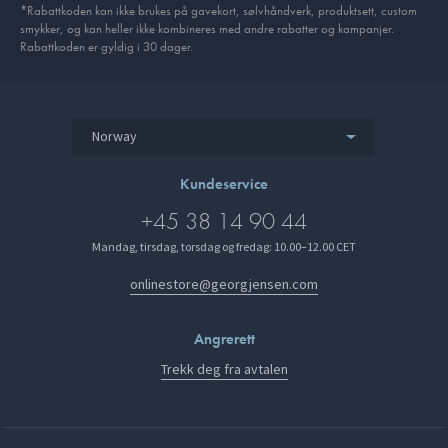
*Rabattkoden kan ikke brukes på gavekort, sølvhåndverk, produkt­sett, custom
smykker, og kan heller ikke kombineres med andre rabatter og kampanjer.
Rabattkoden er gyldig i 30 dager.
Norway
Kundeservice
+45 38 14 90 44
Mandag, tirsdag, torsdag og fredag: 10.00–12.00 CET
onlinestore@georgjensen.com
Angrerett
Trekk deg fra avtalen