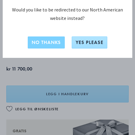
Would you like to be redirected to our North American
website instead?
BLOSSOM kagegaffel
NO THANKS
YES PLEASE
STERLINGSØLV
kr 11 700,00
LEGG I HANDLEKURV
LEGG TIL ØNSKELISTE
GRATIS