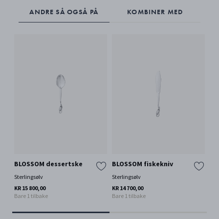
ANDRE SÅ OGSÅ PÅ
KOMBINER MED
BLOSSOM dessertske
BLOSSOM fiskekniv
BL
Sterlingsølv
Sterlingsølv
Ste
KR 15 800,00
KR 14 700,00
KR 
Bare 1 tilbake
Bare 1 tilbake