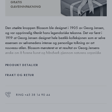
GRATIS
GAVEINNPAKNING
Den utsøkte knoppen Blossom ble designet i 1905 av Georg Jensen,
og var opprinnelig tiltenkt hans legendariske tekanne. Det var først i
1919 at Georg Jensen designet hele bestikk-kolleksjonen som er selve
essensen av sølvsmedens intense og personlige tolkning av art
nouveau-stilen. Blossom-mønsteret er et resultat av Georg Jensens
ønske om å forene kunst og håndverk gjennom naturens organiske
former. Blomsterstilken tvinner seg opp rundt skaftet og ender opp i en
knopp som er i ferd med å springe ut, og illustrerer hvor dypt inspirert
PRODUKT DETALJER
Georg Jensen var av naturen.
FRAKT OG RETUR
RING +45 38 14 90 44