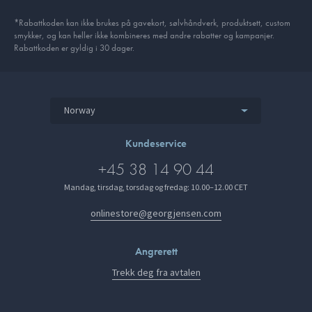
*Rabattkoden kan ikke brukes på gavekort, sølvhåndverk, produkt­sett, custom
smykker, og kan heller ikke kombineres med andre rabatter og kampanjer.
Rabattkoden er gyldig i 30 dager.
Norway
Kundeservice
+45 38 14 90 44
Mandag, tirsdag, torsdag og fredag: 10.00–12.00 CET
onlinestore@georgjensen.com
Angrerett
Trekk deg fra avtalen