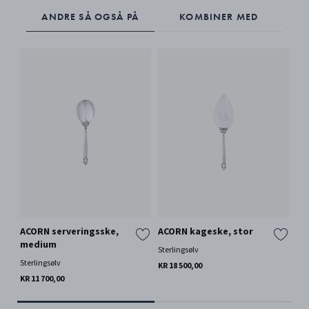
ANDRE SÅ OGSÅ PÅ
KOMBINER MED
ACORN serveringsske,
ACORN kageske, stor
AC
medium
me
Sterlingsølv
Sterlingsølv
Ste
KR 18 500,00
KR 11 700,00
KR 