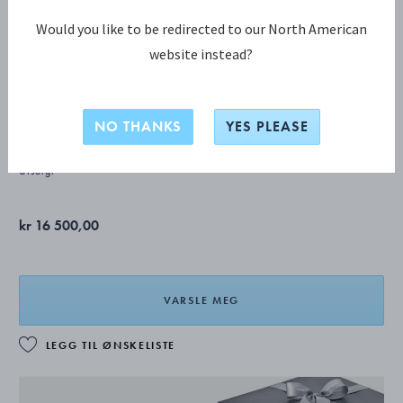
Would you like to be redirected to our North American
website instead?
ACORN lagkageske
NO THANKS
YES PLEASE
STERLINGSØLV
Utsolgt
kr 16 500,00
VARSLE MEG
LEGG TIL ØNSKELISTE