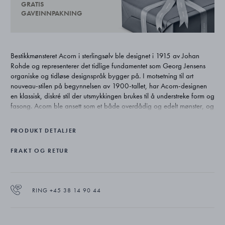
GRATIS
GAVEINNPAKNING
Bestikkmønsteret Acorn i sterlingsølv ble designet i 1915 av Johan
Rohde og representerer det tidlige fundamentet som Georg Jensens
organiske og tidløse designspråk bygger på. I motsetning til art
nouveau-stilen på begynnelsen av 1900-tallet, har Acorn-designen
en klassisk, diskré stil der utsmykkingen brukes til å understreke form og
fasong. Acorn ble ansett som et både overdådig og edelt mønster, og
bestod på det meste av 220 deler. Dagens kolleksjon inneholder ca.
75 deler og er fortsatt et av Georg Jensens mest eksklusive
PRODUKT DETALJER
bestikkmønstre i sølv.
FRAKT OG RETUR
RING +45 38 14 90 44