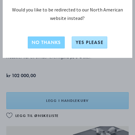
Would you like to be redirected to our North American
website instead?
GRAPE vinbæger 263A
NO THANKS
YES PLEASE
STERLINGSØLV
Produktet har en utvidet leveringstid på 3-4 uker.
kr 102 000,00
LEGG I HANDLEKURV
LEGG TIL ØNSKELISTE