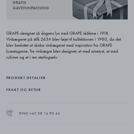
GRATIS
GAVEINNPAKNING
GRAPE-designet så dagens lys med GRAPE skålene i 1918.
Vinbægeret på stilk 263A blev føjet til kollektionen i 1980, da det
blev besluttet at skabe vinbægeret med inspiration fra GRAPE
lysestagerne. Tre vinbægre blev designet; et med ametyst, et med
rubiner og et i ren sterlingsølv.
Som de fleste af Georg Jensens design er dette vinbæger i art
nouveau-stil med naturens organiske former og dekorative flora- og
PRODUKT DETALJER
faunadetaljer, og er fremstillet af ​​ægte og nøje udformede materialer.
FRAKT OG RETUR
Som en vinranke er stilken er snoet og ujævn med små drueklaser, der
hænger dekorativt. Også i disse korpusvarer har Georg Jensen brugt
naturen som udsmykning. Vinbægerets overflade har den
karakteristiske hamrede overflade, som Georg Jensen brugte til at
RING +45 38 14 90 44
blødgøre lysets genspejling i sølvet og skabe et måneskinsagtigt skær.
Ciseløren arbejdet på stilken for at gøre mønsteret mere tydeligt og