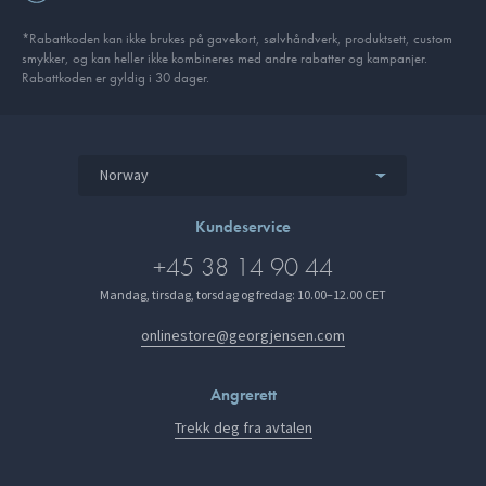
*Rabattkoden kan ikke brukes på gavekort, sølvhåndverk, produkt­sett, custom
smykker, og kan heller ikke kombineres med andre rabatter og kampanjer.
Rabattkoden er gyldig i 30 dager.
Norway
Kundeservice
+45 38 14 90 44
Mandag, tirsdag, torsdag og fredag: 10.00–12.00 CET
onlinestore@georgjensen.com
Angrerett
Trekk deg fra avtalen