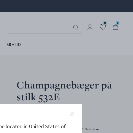
0
0
BRAND
Champagnebæger på
stilk 532E
STERLINGSØLV
be located in United States of
Produktet har en utvidet leveringstid på 3-4 uker.