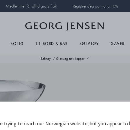
Medlemmer får alltid gratis frakt
Registrer deg og motta 10%
BOLIG
TIL BORD & BAR
SØLVTØY
GAVER
Sølvtøy
Glass og sølv kopper
 trying to reach our Norwegian website, but you appear to 