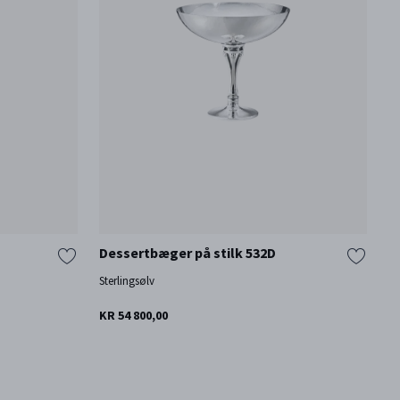
Dessertbæger på stilk 532D
V
s
Sterlingsølv
St
KR 54 800,00
KR