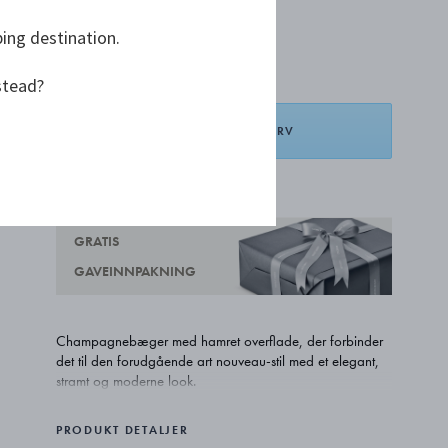
ping destination.
kr 48 000,00
stead?
LEGG I HANDLEKURV
LEGG TIL ØNSKELISTE
GRATIS
GAVEINNPAKNING
Champagnebæger med hamret overflade, der forbinder
det til den forudgående art nouveau-stil med et elegant,
stramt og moderne look.
PRODUKT DETALJER