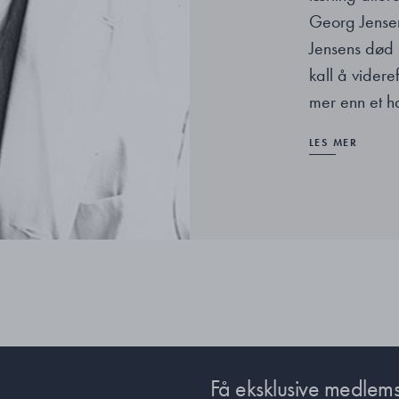
Georg Jensen
Jensens død i
kall å videre
mer enn et h
LES MER
Få eksklusive medlems