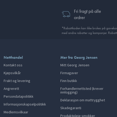
Fri fragt på alle
ordrer
*Rabattkoden kan ikke brukes på gavekort
med andre rabatter og kampanjer. Rabatt
Netthandel
Mer fra Georg Jensen
Kontakt oss
Mitt Georg Jensen
Kjøpsvilkår
Firmagaver
Frakt og levering
Finn butikk
Angrerett
Forhandlernettsted (krever
innlogging)
Persondatapolitikk
Deklarasjon om mattrygghet
Informasjonskapselpolitikk
Skadegaranti
Medlemsvilkaar
Produktpleie smykker