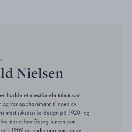
N
ld Nielsen
en hadde et enestående talent som
er og var opphavsmann til noen av
s mest suksessrike design på 1920- og
 Han startet hos Georg Jensen som
rede i 1909 og endte opp som en av