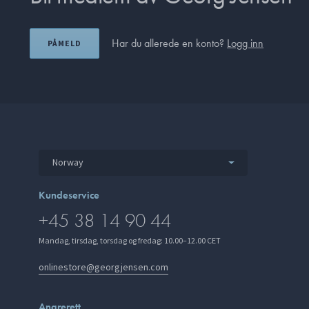
Har du allerede en konto?
Logg inn
PÅMELD
Norway
Kundeservice
+45 38 14 90 44
Mandag, tirsdag, torsdag og fredag: 10.00–12.00 CET
onlinestore@georgjensen.com
Angrerett