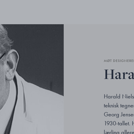
MØT DESIGNERE
Hara
Harald Niels
teknisk tegn
Georg Jensen
1930-tallet.
lærling alle