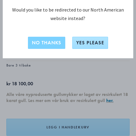
Would you like to be redirected to our North American
website instead?
MOONLIGHT GRAPES KOLLEKSJON
MOONLIGHT GRAPES øredobber
NO THANKS
YES PLEASE
18 KT. GULT GULL, DIAMANTER, 0.14 CT.
Bare 3 tilbake
kr 18 100,00
Alle våre nyproduserte gullsmykker er laget av resirkulert 18
karat gull. Les mer om vår bruk av resirkulert gull
her.
LEGG I HANDLEKURV