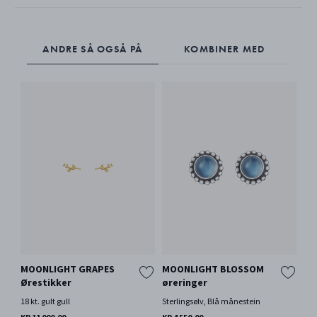
ANDRE SÅ OGSÅ PÅ
KOMBINER MED
MOONLIGHT GRAPES
MOONLIGHT BLOSSOM
To
Ørestikker
øreringer
Ste
18 kt. gult gull
Sterlingsølv, Blå månestein
KR 