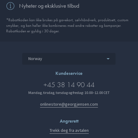
Nyheter og eksklusive tilbud
*Rabattkoden kan ikke brukes på gavekort, sølvhåndverk, produkt­sett, custom
smykker, og kan heller ikke kombineres med andre rabatter og kampanjer.
Rabattkoden er gyldig i 30 dager.
Norway
Kundeservice
+45 38 14 90 44
Mandag, tirsdag, torsdag og fredag: 10.00–12.00 CET
onlinestore@georgjensen.com
Angrerett
Trekk deg fra avtalen