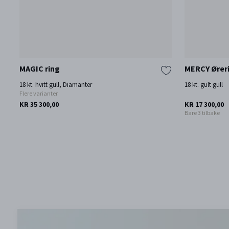
MAGIC ring
MERCY Ører
18 kt. hvitt gull, Diamanter
18 kt. gult gull
Flere varianter
KR 35 300,00
KR 17 300,00
Bare 3 tilbake