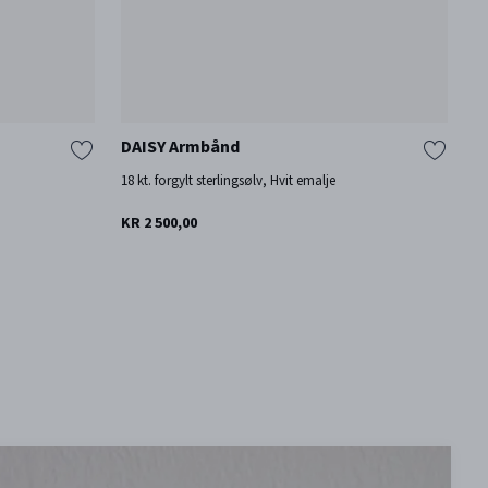
DAISY Armbånd
T
18 kt. forgylt sterlingsølv, Hvit emalje
St
Fl
KR 2 500,00
KR