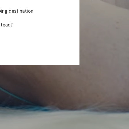
ping destination.
stead?