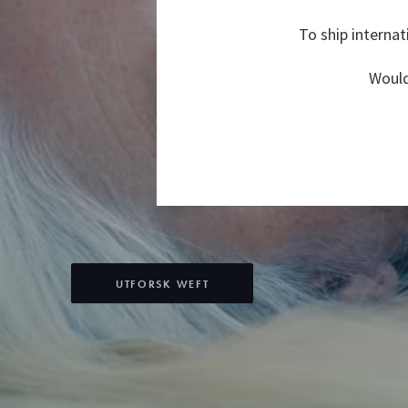
To ship internat
Would
UTFORSK WEFT