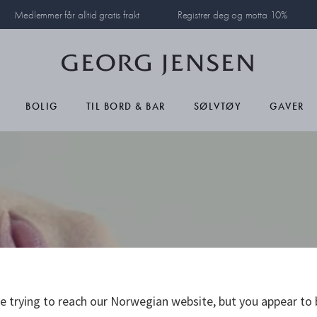
Medlemmer får alltid gratis frakt
Registrer deg og motta 10%
BOLIG
TIL BORD & BAR
SØLVTØY
GAVER
 trying to reach our Norwegian website, but you appear to 