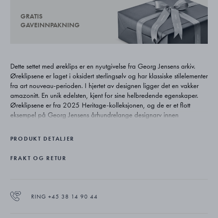
GRATIS
GAVEINNPAKNING
Dette settet med øreklips er en nyutgivelse fra Georg Jensens arkiv.
Øreklipsene er laget i oksidert sterlingsølv og har klassiske stilelementer
fra art nouveau-perioden. I hjertet av designen ligger det en vakker
amazonitt. En unik edelsten, kjent for sine helbredende egenskaper.
Øreklipsene er fra 2025 Heritage-kolleksjonen, og de er et flott
eksempel på Georg Jensens århundrelange designarv innen
sølvdesign.
PRODUKT DETALJER
FRAKT OG RETUR
RING +45 38 14 90 44