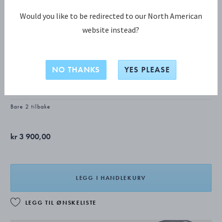
Would you like to be redirected to our North American
website instead?
HERITAGE KOLLEKSJON
2025 HERITAGE Øreklips
NO THANKS
YES PLEASE
OKSIDERT STERLINGSØLV, AMAZONITE
Bare 2 tilbake
kr 3 900,00
LEGG I HANDLEKURV
LEGG TIL ØNSKELISTE