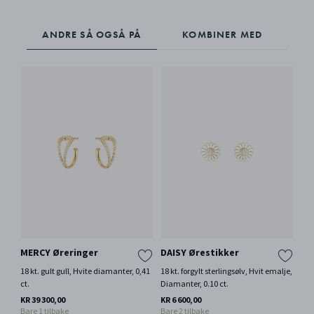
ANDRE SÅ OGSÅ PÅ
KOMBINER MED
MERCY Øreringer
DAISY Ørestikker
FU
18 kt. gult gull, Hvite diamanter, 0,41
18 kt. forgylt sterlingsølv, Hvit emalje,
18 k
ct.
Diamanter, 0.10 ct.
Di
Fle
KR 39 300,00
KR 6 600,00
Bare 1 tilbake
Bare 2 tilbake
KR 