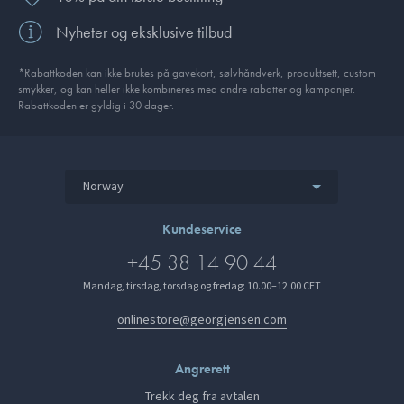
Nyheter og eksklusive tilbud
*Rabattkoden kan ikke brukes på gavekort, sølvhåndverk, produkt­sett, custom
smykker, og kan heller ikke kombineres med andre rabatter og kampanjer.
Rabattkoden er gyldig i 30 dager.
Norway
Kundeservice
+45 38 14 90 44
Mandag, tirsdag, torsdag og fredag: 10.00–12.00 CET
onlinestore@georgjensen.com
Angrerett
Trekk deg fra avtalen