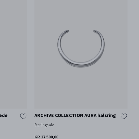
ede
ARCHIVE COLLECTION AURA halsring
T
Sterlingsølv
St
KR 27 500,00
KR