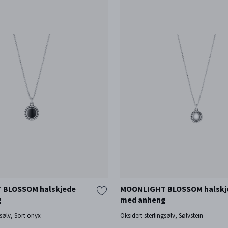
 BLOSSOM halskjede
MOONLIGHT BLOSSOM halskj
g
med anheng
gsølv, Sort onyx
Oksidert sterlingsølv, Sølvstein