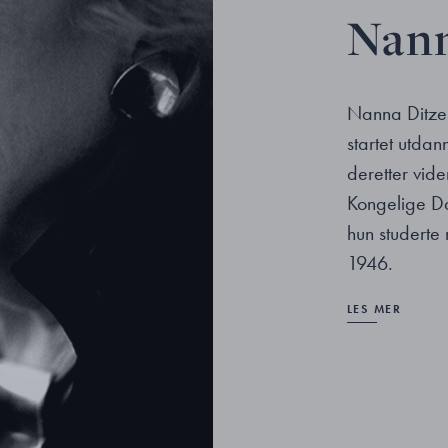
Nann
Nanna Ditzel
startet utda
deretter vid
Kongelige D
hun studerte 
1946.
LES MER