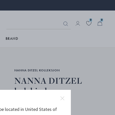
0
0
BRAND
NANNA DITZEL KOLLEKSJON
NANNA DITZEL
halskjede
be located in United States of
STERLINGSØLV