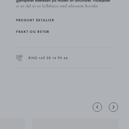
gjenspeiler estetikken på midten av århundret. Halskjedet
er en del av en kolleksjon med relanserte ikoniske
smykker, kun tilgjengelig i 2021.
PRODUKT DETALJER
Nanna Ditzel utfordret regler og konvensjoner og var den
første kvinnen som designet smykker for Georg Jensen. I
FRAKT OG RETUR
løpet av sin karriere skapte hun alt fra møbler og tekstiler
til sølvtøy og smykker, alltid med øye for funksjonalisme
og innovasjon. Den tidløse skjønnheten i designen hennes
er tydelig i denne relanseringen av utvalgte arbeider for
Georg Jensen.
RING +45 38 14 90 44
Halskjedet er vakkert laget i sterlingsølv.