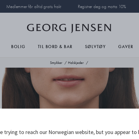
Medlemmer får alltid gratis frakt
Registrer deg og motta 10%
BOLIG
TIL BORD & BAR
SØLVTØY
GAVER
Smykker
Halskjeder
 trying to reach our Norwegian website, but you appear to 