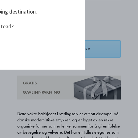
Bare 2 tilbake
ping destination.
kr 27 500,00
stead?
LEGG I HANDLEKURV
LEGG TIL ØNSKELISTE
GRATIS
GAVEINNPAKNING
Dette vakre halskjedet i sterlingsølv er et flott eksempel på
danske modernistiske smykker, og er laget av en rekke
organiske former som er lenket sammen for å gi en følelse
av bevegelse og velvære. Det har en tidløs eleganse som