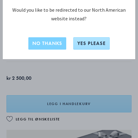
Would you like to be redirected to our North American
website instead?
DAISY KOLLEKSJON
Daisy Anheng
NO THANKS
YES PLEASE
18 KT. FORGYLT STERLINGSØLV, HVIT EMALJE
kr 2 500,00
LEGG I HANDLEKURV
LEGG TIL ØNSKELISTE