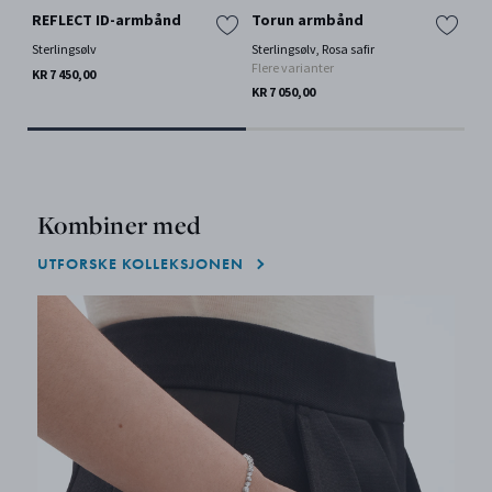
REFLECT ID-armbånd
Torun armbånd
FU
Sterlingsølv
Sterlingsølv, Rosa safir
18 k
Flere varianter
KR 7 450,00
KR 
KR 7 050,00
Kombiner med
UTFORSKE KOLLEKSJONEN