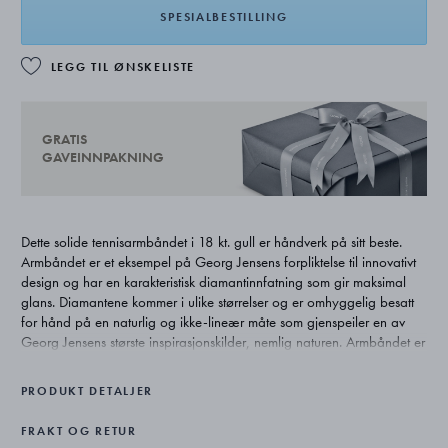
SPESIALBESTILLING
LEGG TIL ØNSKELISTE
GRATIS
GAVEINNPAKNING
Dette solide tennisarmbåndet i 18 kt. gull er håndverk på sitt beste.
Armbåndet er et eksempel på Georg Jensens forpliktelse til innovativt
design og har en karakteristisk diamantinnfatning som gir maksimal
glans. Diamantene kommer i ulike størrelser og er omhyggelig besatt
for hånd på en naturlig og ikke-lineær måte som gjenspeiler en av
Georg Jensens største inspirasjonskilder, nemlig naturen. Armbåndet er
laget for å bli verdsatt og gitt videre i generasjoner, og vil aldri gå
ubemerket hen.
PRODUKT DETALJER
FRAKT OG RETUR