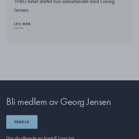
1980-tallet startet hun samarbeidet med Georg
Jensen.
LES MER
Bli medlem av Georg Jensen
PÅMELD
Har du allerede en konto?
Logg inn