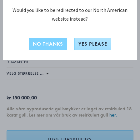
Would you like to be redirected to our North American
website instead?
FUSION KOLLEKSJON
FUSION armbånd
NO THANKS
YES PLEASE
18 KT. GULT GULL, 18 KT. HVITT GULL, 18 KT. ROSEGULL, HVITE
DIAMANTER
kr 150 000,00
Alle våre nyproduserte gullsmykker er laget av resirkulert 18
karat gull. Les mer om vår bruk av resirkulert gull
her.
LEGG I HANDLEKURV