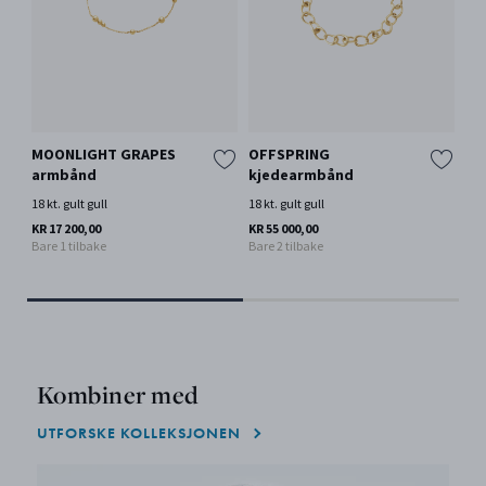
MOONLIGHT GRAPES
OFFSPRING
RE
armbånd
kjedearmbånd
sm
18 kt. gult gull
18 kt. gult gull
18 k
KR 17 200,00
KR 55 000,00
KR 
Bare 1 tilbake
Bare 2 tilbake
Kombiner med
UTFORSKE KOLLEKSJONEN