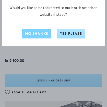
Would you like to be redirected to our North American
website instead?
DAISY KOLLEKSJON
DAISY Armbånd
NO THANKS
YES PLEASE
18 KT. FORGYLT STERLINGSØLV, HVIT EMALJE
kr 2 100,00
LEGG I HANDLEKURV
LEGG TIL ØNSKELISTE