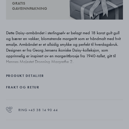
GRATIS
GAVEINNPAKNING
Dette Daisy-armbåndet i sterlingsølv er belagt med 18 karat gult gull
og bærer en vakker, blomstrende margeritt som er håndmalt med hvit
emalje. Armbåndet er et allsidig smykke og perfekt til hverdagsbruk.
Designen er fra Georg Jensens ikoniske Daisy-kolleksjon, som
opprinnelig er inspirert av en margerittbrosje fra 1940-tallet, gitt til
Hennes Majestet Dronning Margrethe 2.
PRODUKT DETALJER
FRAKT OG RETUR
RING +45 38 14 90 44