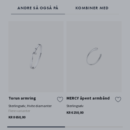
ANDRE SÅ OGSÅ PÅ
KOMBINER MED
Torun armring
MERCY åpent armbånd
To
Sterlingsølv, Hvite diamanter
Sterlingsølv
Ste
Flere varianter
Fle
KR 6 250,00
KR 8 650,00
KR 