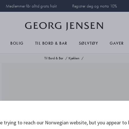
Medlemmer får alltid gratis frakt
Registrer deg og motta 10%
BOLIG
TIL BORD & BAR
SØLVTØY
GAVER
Til Bord & Bar
Kjøkken
 trying to reach our Norwegian website, but you appear to 