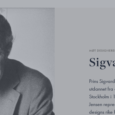
MØT DESIGNERE
Sigv
Prins Sigvar
utdannet fra
Stockholm i 1
Jensen repres
designs rike 