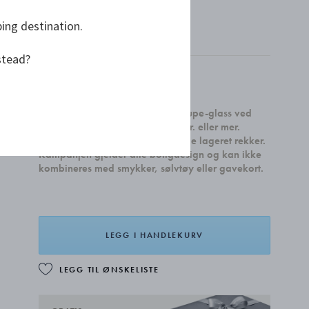
ping destination.
PORSELEN
stead?
kr 1 049,00
Få et sett med to Sky Cocktail Coupe-glass ved
kjøp av boligtilbehør for 4.000 kr. eller mer.
Gjelder til 31. august eller så lenge lageret rekker.
Kampanjen gjelder alle boligdesign og kan ikke
kombineres med smykker, sølvtøy eller gavekort.
LEGG I HANDLEKURV
LEGG TIL ØNSKELISTE