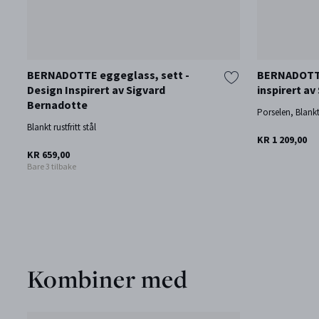
BERNADOTTE eggeglass, sett -
BERNADOTTE
Design Inspirert av Sigvard
inspirert a
Bernadotte
Porselen, Blankt 
Blankt rustfritt stål
KR 1 209,00
KR 659,00
Bare 3 tilbake
Kombiner med