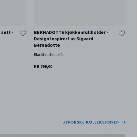
sett -
BERNADOTTE kjøkkenrullholder -
B
Design Inspirert av Sigvard
p
Bernadotte
a
Blankt rustfritt stål
Bl
KR 799,00
KR
UTFORSKE KOLLEKSJONEN