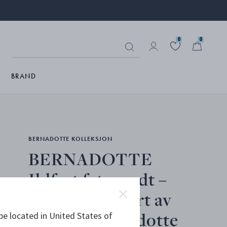
0
0
BRAND
BERNADOTTE KOLLEKSJON
BERNADOTTE
Ildfast fat, rundt –
design inspirert av
Sigvard Bernadotte
be located in United States of