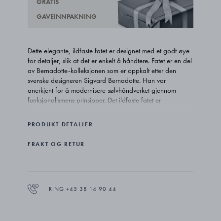
GRATIS
GAVEINNPAKNING
Dette elegante, ildfaste fatet er designet med et godt øye
for detaljer, slik at det er enkelt å håndtere. Fatet er en del
av Bernadotte-kolleksjonen som er oppkalt etter den
svenske designeren Sigvard Bernadotte. Han var
anerkjent for å modernisere sølvhåndverket gjennom
funksjonalismens prinsipper. Det ildfaste fatet er
varmetestet og tåler temperaturer på opptil 300 °C.
PRODUKT DETALJER
FRAKT OG RETUR
RING +45 38 14 90 44