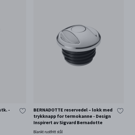
tk. -
BERNADOTTE reservedel – lokk med
B
trykknapp for termokanne - Design
D
Inspirert av Sigvard Bernadotte
B
Blankt rustfritt stål
Bl