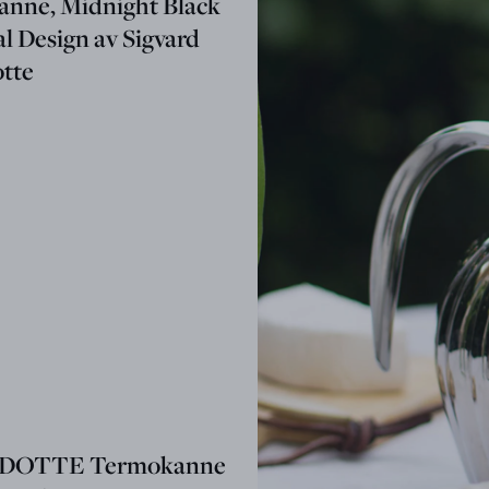
nne, Midnight Black
al Design av Sigvard
tte
DOTTE Termokanne