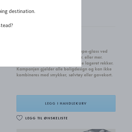
ping destination.
stead?
kr 1 399,00
Få et sett med to Sky Cocktail Coupe-glass ved
kjøp av boligtilbehør for 4.000 kr. eller mer.
Gjelder til 31. august eller så lenge lageret rekker.
Kampanjen gjelder alle boligdesign og kan ikke
kombineres med smykker, sølvtøy eller gavekort.
LEGG I HANDLEKURV
LEGG TIL ØNSKELISTE