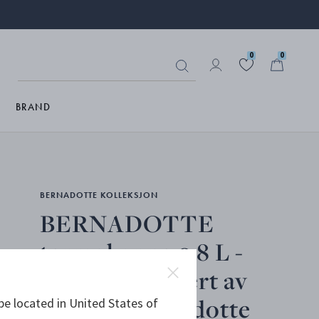
0
0
BRAND
BERNADOTTE KOLLEKSJON
BERNADOTTE
termokanne 0,8 L -
Design Inspirert av
Sigvard Bernadotte
be located in United States of