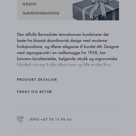
GRATIS
GAVEINNPAKNING
Den stilfulle Bernadotte-termokannen kombinerer det
beste fra klassisk skandinavisk design med moderne
funksjonalisme, og tilfører eleganse til bordet ditt. Designet
med utgangspunkt i en melkemugge fra 1938, har
kannens karakteristiske, bølgende uttrykk og ergonomiske
håndtak vist seg å tåle tidens tann og blitt et ekte ikon.
Den svenske prinsen, Sigvard Bernadotte, designet mange
PRODUKT DETALJER
produkter for Georg Jensen gjennom den første delen av
1900-tallet. Hans forståelse for funksjonalitet og eleganse
FRAKT OG RETUR
gjorde arbeidet han tidløst, men likevel svært moderne.
Mesterlig utformet i krombelagt, rustfritt stål med en robust
innside i rustfritt stål og et spesialbelegg som forhindrer
smaksoverføring. Lokket har en trykknapp som hindrer
RING +45 38 14 90 44
kannen i å dryppe og holder drikken varm eller kald i
opptil 6 timer