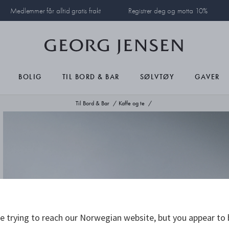
Medlemmer får alltid gratis frakt
Registrer deg og motta 10%
BOLIG
TIL BORD & BAR
SØLVTØY
GAVER
Til Bord & Bar
Kaffe og te
 trying to reach our Norwegian website, but you appear to 