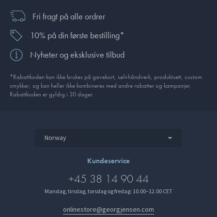
Fri fragt på alle ordrer
10% på din første bestilling*
Nyheter og eksklusive tilbud
*Rabattkoden kan ikke brukes på gavekort, sølvhåndverk, produkt­sett, custom
smykker, og kan heller ikke kombineres med andre rabatter og kampanjer.
Rabattkoden er gyldig i 30 dager.
Norway
Kundeservice
+45 38 14 90 44
Mandag, tirsdag, torsdag og fredag: 10.00–12.00 CET
onlinestore@georgjensen.com