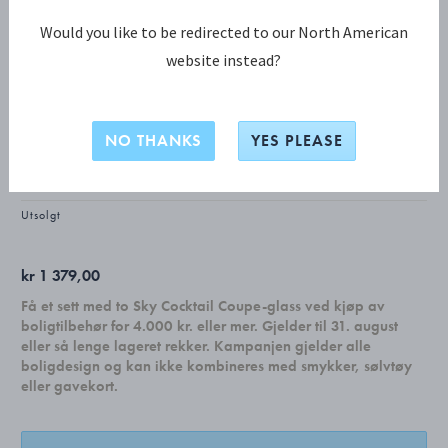
Would you like to be redirected to our North American
website instead?
KOPPEL KOLLEKSJON
KOPPEL Sidetallerkener, sett med 4 stk.
NO THANKS
YES PLEASE
PORSELEN
Utsolgt
kr 1 379,00
Få et sett med to Sky Cocktail Coupe-glass ved kjøp av
boligtilbehør for 4.000 kr. eller mer. Gjelder til 31. august
eller så lenge lageret rekker. Kampanjen gjelder alle
boligdesign og kan ikke kombineres med smykker, sølvtøy
eller gavekort.