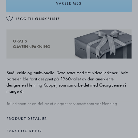
VARSLE MEG
LEGG TIL ØNSKELISTE
GRATIS
GAVEINNPAKNING
Små, enkle og funksjonelle. Dette settet med fire sidetallerkener i hvitt
porselen ble først designet på 1960-tallet av den anerkjente
designeren Henning Koppel, som samarbeidet med Georg Jensen i
mange år.
Tallerkenen er en del av et elegant servisesett som var Henning
Koppels første design i porselen. Nå har den fått nytt liv av Georg
Jensen med sine originale vakre harmoniske linjer.
PRODUKT DETALJER
Settet med sidetallerkener er ideelt til små anretninger og tilbehør, og
FRAKT OG RETUR
gir borddekkingen et snev av eleganse.