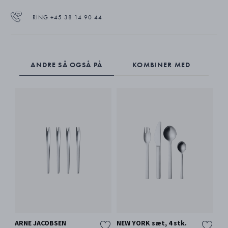
RING +45 38 14 90 44
ANDRE SÅ OGSÅ PÅ
KOMBINER MED
ARNE JACOBSEN
NEW YORK sæt, 4 stk.
NE