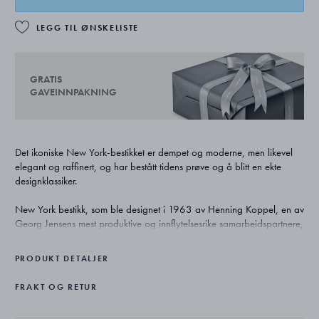
LEGG TIL ØNSKELISTE
GRATIS
GAVEINNPAKNING
Det ikoniske New York-bestikket er dempet og moderne, men likevel
elegant og raffinert, og har bestått tidens prøve og å blitt en ekte
designklassiker.
New York bestikk, som ble designet i 1963 av Henning Koppel, en av
Georg Jensens mest produktive og innflytelsesrike samarbeidspartnere,
var banebrytende i sin strenge minimalisme. I dag blir det ansett som
et perfekt eksempel på kombinasjonen av form og funksjon, og er like
PRODUKT DETALJER
populært nå som da det ble skapt.
FRAKT OG RETUR
New York kakegafler er laget i rustfritt stål med en matt overflate og
kan vaskes i oppvaskmaskin.