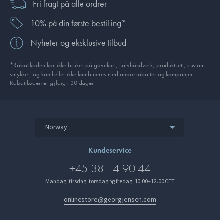
Fri fragt på alle ordrer
10% på din første bestilling*
Nyheter og eksklusive tilbud
*Rabattkoden kan ikke brukes på gavekort, sølvhåndverk, produkt­sett, custom
smykker, og kan heller ikke kombineres med andre rabatter og kampanjer.
Rabattkoden er gyldig i 30 dager.
Norway
Kundeservice
+45 38 14 90 44
Mandag, tirsdag, torsdag og fredag: 10.00–12.00 CET
onlinestore@georgjensen.com