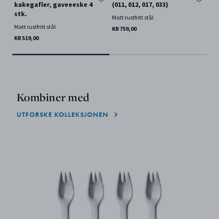
kakegafler, gaveeeske 4
(011, 012, 017, 033)
st
stk.
Matt rustfritt stål
Matt
Matt rustfritt stål
KR 759,00
KR 
KR 519,00
Kombiner med
UTFORSKE KOLLEKSJONEN