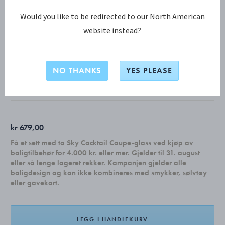
Would you like to be redirected to our North American
website instead?
NEW YORK KOLLEKSJON
NEW YORK kakegafler, gaveeeske 4 stk.
NO THANKS
YES PLEASE
MATT RUSTFRITT STÅL
kr 679,00
Få et sett med to Sky Cocktail Coupe-glass ved kjøp av
boligtilbehør for 4.000 kr. eller mer. Gjelder til 31. august
eller så lenge lageret rekker. Kampanjen gjelder alle
boligdesign og kan ikke kombineres med smykker, sølvtøy
eller gavekort.
LEGG I HANDLEKURV