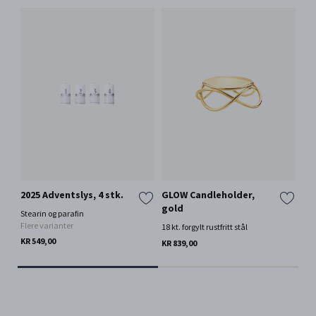
2025 Adventslys, 4 stk.
GLOW Candleholder,
OF
gold
Stearin og parafin
Ste
Flere varianter
18 kt. forgylt rustfritt stål
KR 
KR 549,00
KR 839,00