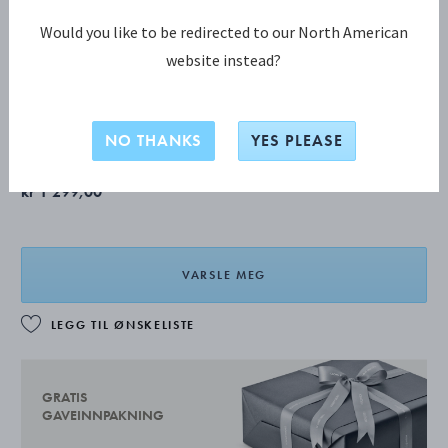
Would you like to be redirected to our North American
website instead?
SEASON Lysestaker
Utsolgt
NO THANKS
YES PLEASE
kr 1 299,00
VARSLE MEG
LEGG TIL ØNSKELISTE
GRATIS
GAVEINNPAKNING