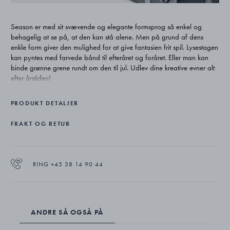
Season er med sit svævende og elegante formsprog så enkel og
behagelig at se på, at den kan stå alene. Men på grund af dens
enkle form giver den mulighed for at give fantasien frit spil. Lysestagen
kan pyntes med farvede bånd til efteråret og foråret. Eller man kan
binde grønne grene rundt om den til jul. Udlev dine kreative evner alt
efter årstiden!
Lys (10016658) købes separat.
PRODUKT DETALJER
FRAKT OG RETUR
RING +45 38 14 90 44
ANDRE SÅ OGSÅ PÅ