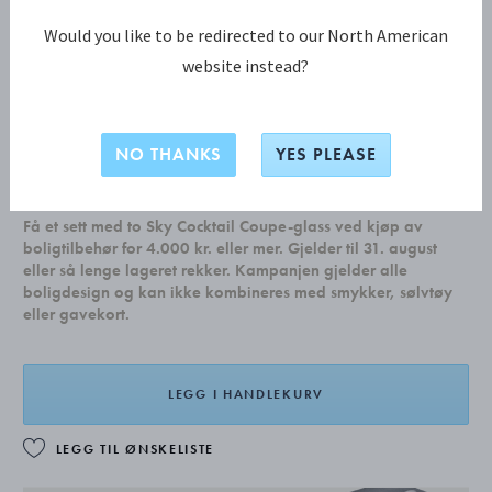
Would you like to be redirected to our North American
website instead?
SEASON lysestage
NO THANKS
YES PLEASE
kr 1 599,00
Få et sett med to Sky Cocktail Coupe-glass ved kjøp av
boligtilbehør for 4.000 kr. eller mer. Gjelder til 31. august
eller så lenge lageret rekker. Kampanjen gjelder alle
boligdesign og kan ikke kombineres med smykker, sølvtøy
eller gavekort.
LEGG I HANDLEKURV
LEGG TIL ØNSKELISTE