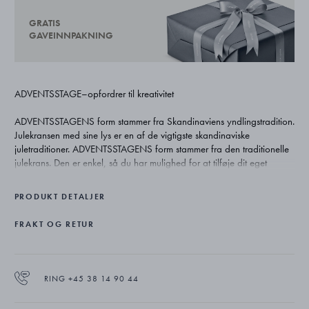
GRATIS
GAVEINNPAKNING
ADVENTSSTAGE–opfordrer til kreativitet
ADVENTSSTAGENS form stammer fra Skandinaviens yndlingstradition.
Julekransen med sine lys er en af de vigtigste skandinaviske
juletraditioner. ADVENTSSTAGENS form stammer fra den traditionelle
julekrans. Den er enkel, så du har mulighed for at tilføje dit eget
julepræg. Ved juletid kan du væve grangrene eller røde bånd ind i
lysestagernes baser og skabe en fantastisk juledekoration. Guldets
PRODUKT DETALJER
varme understreger den afslappede julestemning og opfordrer hele
familien til at mødes omkring bordet.
FRAKT OG RETUR
En elegant måde at fejre julens traditioner på.
Matchende stearinlys (10016658) købes separat.
RING +45 38 14 90 44