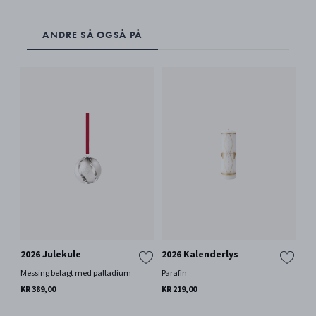
ANDRE SÅ OGSÅ PÅ
2026 Julekule
2026 Kalenderlys
20
st
Messing belagt med palladium
Parafin
Sin
KR 389,00
KR 219,00
KR 