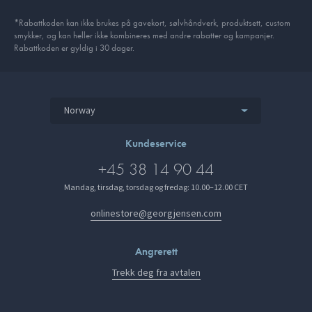
*Rabattkoden kan ikke brukes på gavekort, sølvhåndverk, produkt­sett, custom
smykker, og kan heller ikke kombineres med andre rabatter og kampanjer.
Rabattkoden er gyldig i 30 dager.
Norway
Kundeservice
+45 38 14 90 44
Mandag, tirsdag, torsdag og fredag: 10.00–12.00 CET
onlinestore@georgjensen.com
Angrerett
Trekk deg fra avtalen