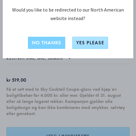
Would you like to be redirected to our North American
website instead?
ELEPHANT KOLLEKSJON
ELEPHANT eske, gul
NO THANKS
YES PLEASE
kr 519,00
Få et sett med to Sky Cocktail Coupe-glass ved kjøp av
boligtilbehør for 4.000 kr. eller mer. Gjelder til 31. august
eller så lenge lageret rekker. Kampanjen gjelder alle
boligdesign og kan ikke kombineres med smykker, sølvtøy
eller gavekort.
LEGG I HANDLEKURV