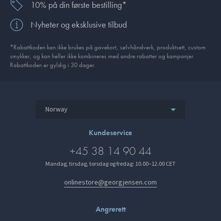
10% på din første bestilling*
Nyheter og eksklusive tilbud
*Rabattkoden kan ikke brukes på gavekort, sølvhåndverk, produkt­sett, custom
smykker, og kan heller ikke kombineres med andre rabatter og kampanjer.
Rabattkoden er gyldig i 30 dager.
Norway
Kundeservice
+45 38 14 90 44
Mandag, tirsdag, torsdag og fredag: 10.00–12.00 CET
onlinestore@georgjensen.com
Angrerett