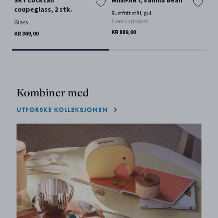
SKY cocktail
MINIFANT, Vanilla Bean
KO
coupeglass, 2 stk.
st
Rustfritt stål, gul
Flere varianter
Glass
Gla
KR 889,00
KR 369,00
KR 
Kombiner med
UTFORSKE KOLLEKSJONEN