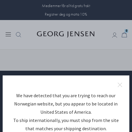
Medlemmer får alltid gratis frakt
Registrer deg og motta 10%
0
0
Bli medlem av Georg Jensen
We have detected that you are trying to reach our
Norwegian website, but you appear to be located in
PÅMELD
United States of America.
To ship internationally, you must shop from the site
Har du allerede en konto?
Logg inn
that matches your shipping destination.