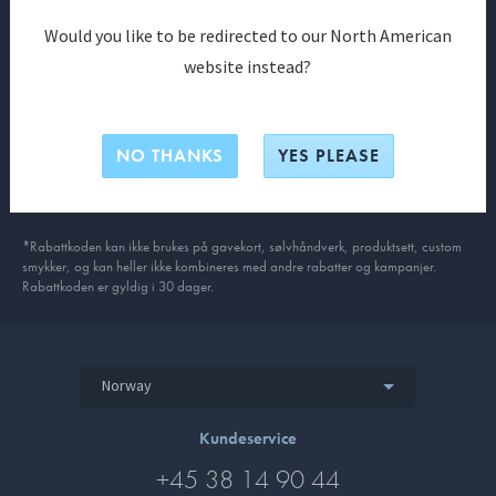
Would you like to be redirected to our North American
Få eksklusive medlemsfordeler allerede i dag
website instead?
Fri fragt på alle ordrer
10% på din første bestilling*
NO THANKS
YES PLEASE
Nyheter og eksklusive tilbud
*Rabattkoden kan ikke brukes på gavekort, sølvhåndverk, produkt­sett, custom
smykker, og kan heller ikke kombineres med andre rabatter og kampanjer.
Rabattkoden er gyldig i 30 dager.
Norway
Kundeservice
+45 38 14 90 44