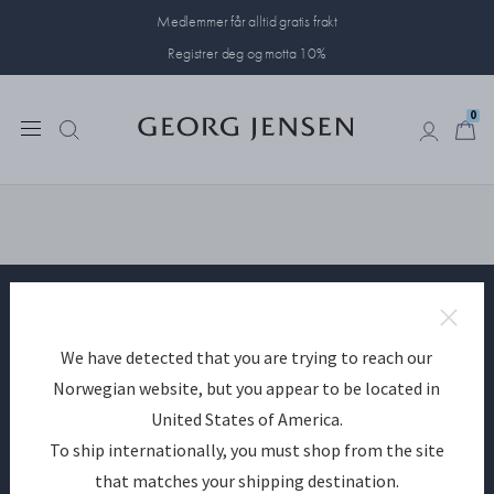
Medlemmer får alltid gratis frakt
Registrer deg og motta 10%
0
0
Bli medlem av Georg Jensen
We have detected that you are trying to reach our
Norwegian website, but you appear to be located in
PÅMELD
United States of America.
To ship internationally, you must shop from the site
Har du allerede en konto?
Logg inn
that matches your shipping destination.