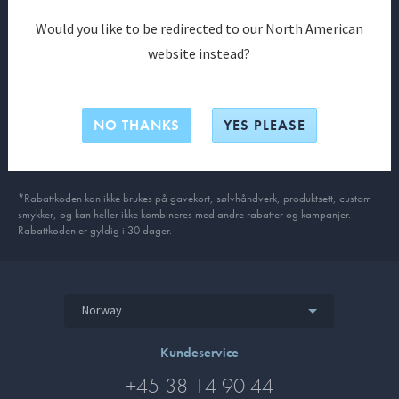
Would you like to be redirected to our North American
Få eksklusive medlemsfordeler allerede i dag
website instead?
Fri fragt på alle ordrer
10% på din første bestilling*
NO THANKS
YES PLEASE
Nyheter og eksklusive tilbud
*Rabattkoden kan ikke brukes på gavekort, sølvhåndverk, produkt­sett, custom
smykker, og kan heller ikke kombineres med andre rabatter og kampanjer.
Rabattkoden er gyldig i 30 dager.
Norway
Kundeservice
+45 38 14 90 44