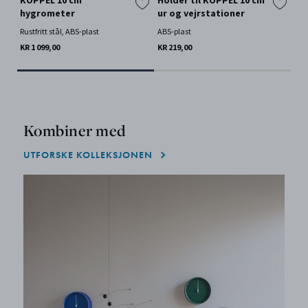
KOPPEL 10 cm
Holder til KOPPEL 10 cm
KO
hygrometer
ur og vejrstationer
c
Rustfritt stål, ABS-plast
ABS-plast
Rust
KR 1 099,00
KR 219,00
KR 
Kombiner med
UTFORSKE KOLLEKSJONEN