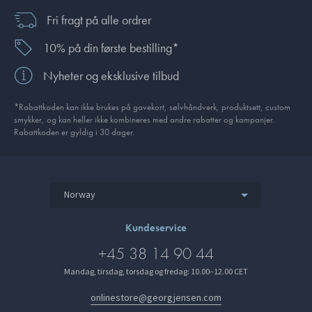
Fri fragt på alle ordrer
10% på din første bestilling*
Nyheter og eksklusive tilbud
*Rabattkoden kan ikke brukes på gavekort, sølvhåndverk, produkt­sett, custom
smykker, og kan heller ikke kombineres med andre rabatter og kampanjer.
Rabattkoden er gyldig i 30 dager.
Norway
Kundeservice
+45 38 14 90 44
Mandag, tirsdag, torsdag og fredag: 10.00–12.00 CET
onlinestore@georgjensen.com