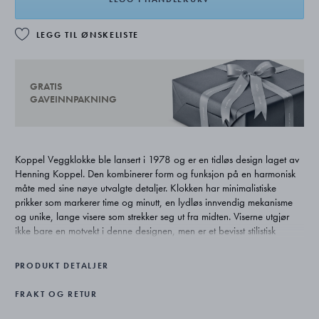
LEGG TIL ØNSKELISTE
GRATIS
GAVEINNPAKNING
Koppel Veggklokke ble lansert i 1978 og er en tidløs design laget av
Henning Koppel. Den kombinerer form og funksjon på en harmonisk
måte med sine nøye utvalgte detaljer. Klokken har minimalistiske
prikker som markerer time og minutt, en lydløs innvendig mekanisme
og unike, lange visere som strekker seg ut fra midten. Viserne utgjør
ikke bare en motvekt i denne designen, men er et bevisst stilistisk
element. Den ikoniske designen er tolket på nytt i en rekke tidløse
nyanser inspirert av fargene som kjennetegner gatene i København,
PRODUKT DETALJER
der designen ble til.
FRAKT OG RETUR