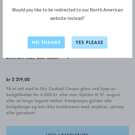
Would you like to be redirected to our North American
website instead?
KOPPEL KOLLEKSJON
Koppel Veggklokke 22 cm, blå
NO THANKS
YES PLEASE
kr 2 219,00
Få et sett med to Sky Cocktail Coupe-glass ved kjøp av
boligtilbehør for 4.000 kr. eller mer. Gjelder til 31. august
eller så lenge lageret rekker. Kampanjen gjelder alle
boligdesign og kan ikke kombineres med smykker, sølvtøy
eller gavekort.
LEGG I HANDLEKURV