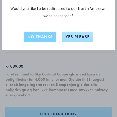
Would you like to be redirected to our North American
website instead?
COBRA KOLLEKSJON
COBRA telysestake, 2 stk
NO THANKS
YES PLEASE
RUSTFRITT STÅL
kr 889,00
Få et sett med to Sky Cocktail Coupe-glass ved kjøp av
boligtilbehør for 4.000 kr. eller mer. Gjelder til 31. august
eller så lenge lageret rekker. Kampanjen gjelder alle
boligdesign og kan ikke kombineres med smykker, sølvtøy
eller gavekort.
LEGG I HANDLEKURV