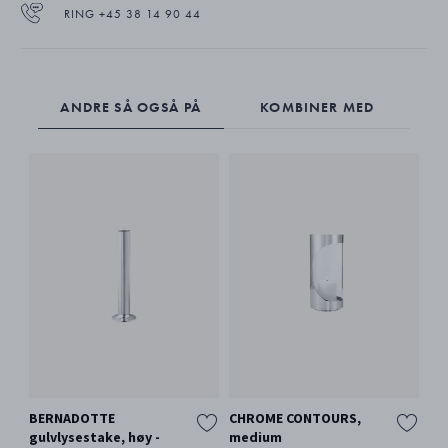
RING +45 38 14 90 44
ANDRE SÅ OGSÅ PÅ
KOMBINER MED
BERNADOTTE
CHROME CONTOURS,
GE
gulvlysestake, høy -
medium
af