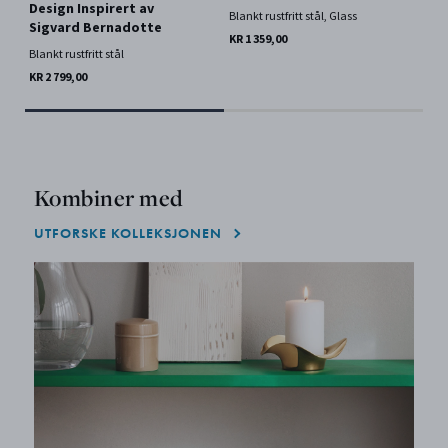
Design Inspirert av
Blankt rustfritt stål, Glass
Par
Sigvard Bernadotte
KR 1 359,00
KR 
Blankt rustfritt stål
KR 2 799,00
Kombiner med
UTFORSKE KOLLEKSJONEN