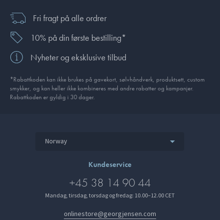
Fri fragt på alle ordrer
10% på din første bestilling*
Nyheter og eksklusive tilbud
*Rabattkoden kan ikke brukes på gavekort, sølvhåndverk, produkt­sett, custom
smykker, og kan heller ikke kombineres med andre rabatter og kampanjer.
Rabattkoden er gyldig i 30 dager.
Norway
Kundeservice
+45 38 14 90 44
Mandag, tirsdag, torsdag og fredag: 10.00–12.00 CET
onlinestore@georgjensen.com