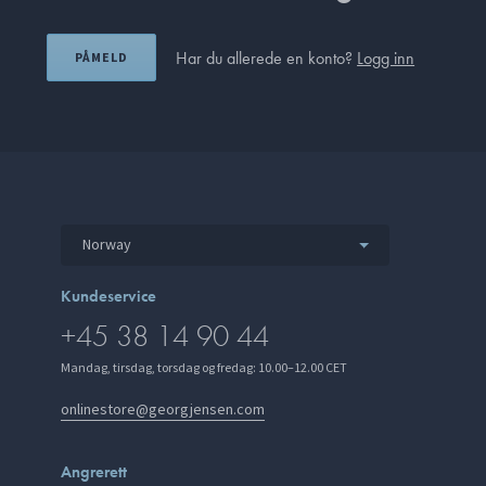
Har du allerede en konto?
Logg inn
PÅMELD
Norway
Kundeservice
+45 38 14 90 44
Mandag, tirsdag, torsdag og fredag: 10.00–12.00 CET
onlinestore@georgjensen.com
Angrerett