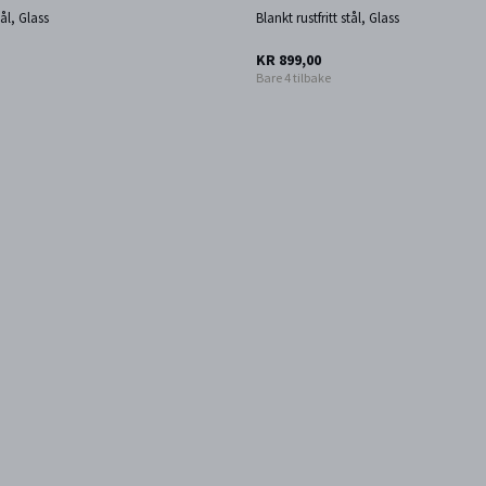
tål, Glass
Blankt rustfritt stål, Glass
KR 899,00
Bare 4 tilbake