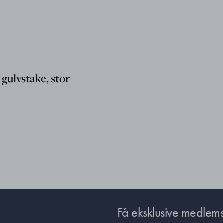
ulvstake, stor
Få eksklusive medlems