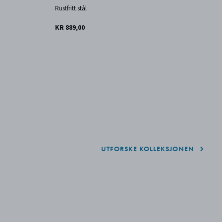
o
Rustfritt stål
Ru
KR 889,00
KR
UTFORSKE KOLLEKSJONEN