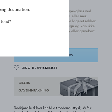
kr 2 499,00
ping destination.
Få et sett med to Sky Cocktail Coupe-glass ved
kjøp av boligtilbehør for 4.000 kr. eller mer.
stead?
Gjelder til 31. august eller så lenge lageret rekker.
Kampanjen gjelder alle boligdesign og kan ikke
kombineres med smykker, sølvtøy eller gavekort.
LEGG I HANDLEKURV
LEGG TIL ØNSKELISTE
GRATIS
GAVEINNPAKNING
Tradisjonelle skikker kan få e t moderne uttrykk, så feir