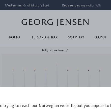
Medlemmer får alltid gratis frakt
Registrer deg og motta 10%
BOLIG
TIL BORD & BAR
SØLVTØY
GAVER
Bolig
Lysestaker
 trying to reach our Norwegian website, but you appear to 