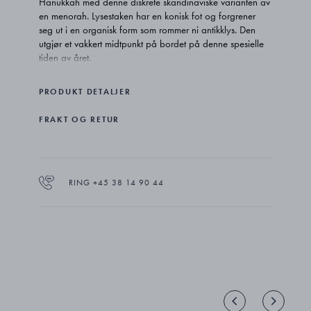
Hanukkah med denne diskrete skandinaviske varianten av
en menorah. Lysestaken har en konisk fot og forgrener
seg ut i en organisk form som rommer ni antikklys. Den
utgjør et vakkert midtpunkt på bordet på denne spesielle
tiden av året.
Cobra er designet av tyskfødte Constantin Wortmann, og
PRODUKT DETALJER
er en av Georg Jensens mest gjenkjennelige kolleksjoner.
Den elegante flyten i formene, kombinert med Wortmanns
FRAKT OG RETUR
umiskjennelige sans for humor, gir Cobra en tidløs appell
og sikrer den status som moderne klassiker.
Menorahen er kunstferdig laget i høyglanspolert rustfritt
stål og passer for stearinlys Ø9 mm.
RING +45 38 14 90 44