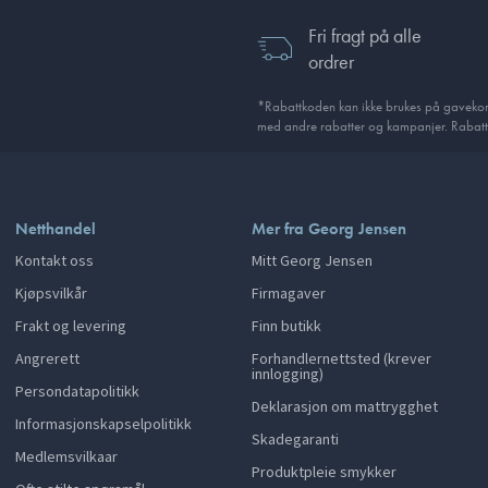
Fri fragt på alle
ordrer
*Rabattkoden kan ikke brukes på gavekort
med andre rabatter og kampanjer. Rabatt
Netthandel
Mer fra Georg Jensen
Kontakt oss
Mitt Georg Jensen
Kjøpsvilkår
Firmagaver
Frakt og levering
Finn butikk
Angrerett
Forhandlernettsted (krever
innlogging)
Persondatapolitikk
Deklarasjon om mattrygghet
Informasjonskapselpolitikk
Skadegaranti
Medlemsvilkaar
Produktpleie smykker