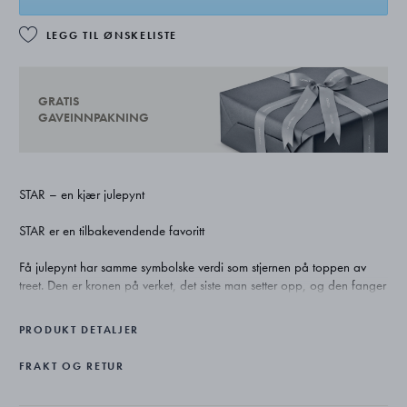
LEGG TIL ØNSKELISTE
GRATIS
GAVEINNPAKNING
STAR – en kjær julepynt
STAR er en tilbakevendende favoritt
Få julepynt har samme symbolske verdi som stjernen på toppen av
treet. Den er kronen på verket, det siste man setter opp, og den fanger
følelsen av samhørighet og nærhet til familien som er så viktig i
juletiden.
PRODUKT DETALJER
Flemming Eskildsen var en suksessrik designer hos Georg Jensen i 56
FRAKT OG RETUR
år. Han begynte som lærling i 1952 og viet hele sin karriere til klassisk
skandinavisk design.