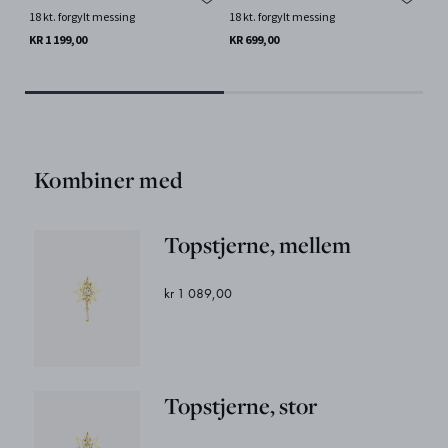
st
18 kt. forgylt messing
18 kt. forgylt messing
18Kt
KR 1 199,00
KR 699,00
KR 
Kombiner med
Topstjerne, mellem
kr 1 089,00
Topstjerne, stor