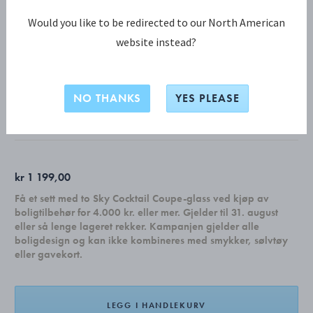
Would you like to be redirected to our North American
website instead?
JULEPYNT KOLLEKSJON
Topstjerne, stor
NO THANKS
YES PLEASE
MESSING BELAGT MED PALLADIUM
kr 1 199,00
Få et sett med to Sky Cocktail Coupe-glass ved kjøp av
boligtilbehør for 4.000 kr. eller mer. Gjelder til 31. august
eller så lenge lageret rekker. Kampanjen gjelder alle
boligdesign og kan ikke kombineres med smykker, sølvtøy
eller gavekort.
LEGG I HANDLEKURV