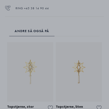
Stjernen har et spiralformet feste slik at den kan plasseres øverst i treet,
RING +45 38 14 90 44
men det følger også med et rødt silkebånd dersom du heller vil henge
den opp.
ANDRE SÅ OGSÅ PÅ
Topstjerne, stor
Topstjerne, liten
20