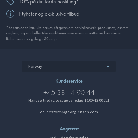
10% på din første bestilling*
Nyheter og eksklusive tilbud
*Rabattkoden kan ikke brukes på gavekort, sølvhåndverk, produkt­sett, custom
smykker, og kan heller ikke kombineres med andre rabatter og kampanjer.
Rabattkoden er gyldig i 30 dager.
Norway
Kundeservice
+45 38 14 90 44
Mandag, tirsdag, torsdag og fredag: 10.00–12.00 CET
onlinestore@georgjensen.com
Angrerett