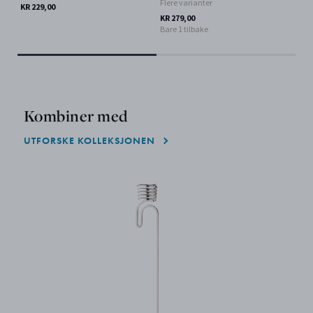
Flere varianter
Fle
KR 229,00
KR 279,00
KR 
Bare 1 tilbake
Kombiner med
UTFORSKE KOLLEKSJONEN