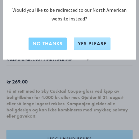
Would you like to be redirected to our North American
website instead?
JULEKOLLEKSJON KOLLEKSJON
2024 Lysestake, måne
NO THANKS
YES PLEASE
kr 269,00
Få et sett med to Sky Cocktail Coupe-glass ved kjøp av
boligtilbehør for 4.000 kr. eller mer. Gjelder til 31. august
eller så lenge lageret rekker. Kampanjen gjelder alle
boligdesign og kan ikke kombineres med smykker, sølvtøy
eller gavekort.
LEGG I HANDLEKURV