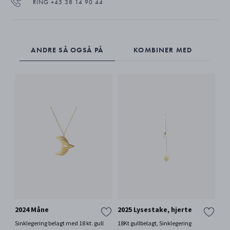
RING +45 38 14 90 44
ANDRE SÅ OGSÅ PÅ
KOMBINER MED
2024 Måne
2025 Lysestake, hjerte
20
Sinklegering belagt med 18 kt. gull
18Kt gullbelagt, Sinklegering
Pal