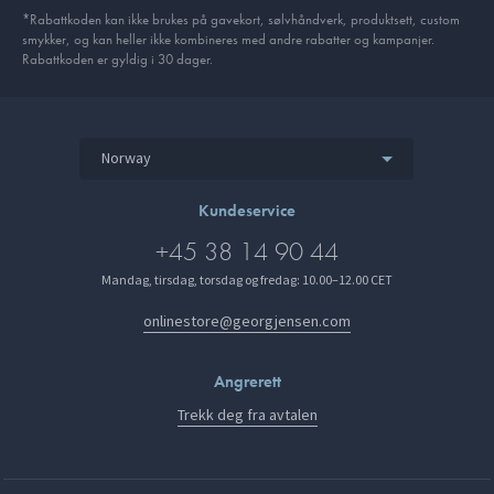
*Rabattkoden kan ikke brukes på gavekort, sølvhåndverk, produkt­sett, custom
smykker, og kan heller ikke kombineres med andre rabatter og kampanjer.
Rabattkoden er gyldig i 30 dager.
Norway
Kundeservice
+45 38 14 90 44
Mandag, tirsdag, torsdag og fredag: 10.00–12.00 CET
onlinestore@georgjensen.com
Angrerett
Trekk deg fra avtalen