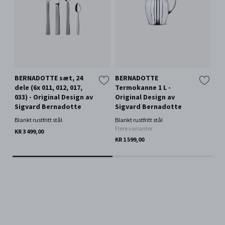
BERNADOTTE sæt, 24
BERNADOTTE
BE
dele (6x 011, 012, 017,
Termokanne 1 L -
mi
033) - Original Design av
Original Design av
De
Sigvard Bernadotte
Sigvard Bernadotte
Si
Blankt rustfritt stål
Blankt rustfritt stål
Hvi
Flere varianter
KR 3 499,00
KR 
KR 1 599,00