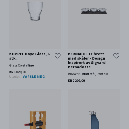
KOPPEL Høye Glass, 6
BERNADOTTE brett
stk.
med skåler - Design
Inspirert av Sigvard
Glass Crystalline
Bernadotte
KR 1 029,00
Blankt rustfritt stål, Røkt eik
Utsolgt
VARSLE MEG
KR 2 209,00