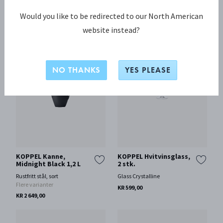
FILTRER ETTER
Would you like to be redirected to our North American
website instead?
NO THANKS
YES PLEASE
KOPPEL Kanne,
KOPPEL Hvitvinsglass,
Midnight Black 1,2 L
2 stk.
Rustfritt stål, sort
Glass Crystalline
Flere varianter
KR 599,00
KR 2 649,00