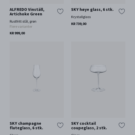
ALFREDO Vinställ,
SKY høye glass, 6 stk.
Artichoke Green
Krystallglass
Rustfritt stål, grøn
KR 739,00
Flere varianter
KR 999,00
SKY champagne
SKY cocktail
fluteglass, 6 stk.
coupeglass, 2 stk.