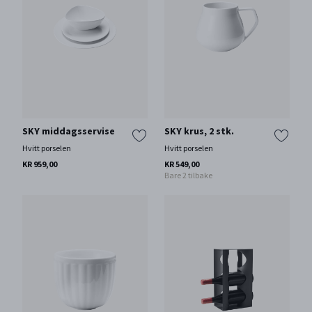
SKY middagsservise
SKY krus, 2 stk.
Hvitt porselen
Hvitt porselen
KR 959,00
KR 549,00
Bare 2 tilbake