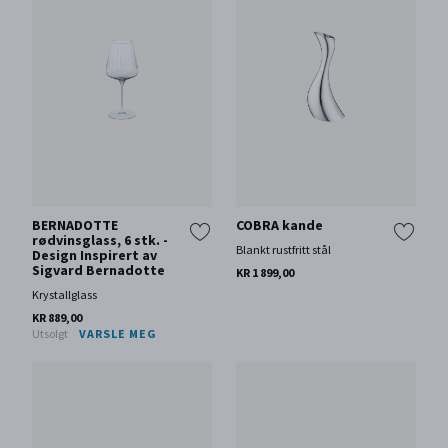
BERNADOTTE
COBRA kande
rødvinsglass, 6 stk. -
Blankt rustfritt stål
Design Inspirert av
Sigvard Bernadotte
KR 1 899,00
Krystallglass
KR 889,00
Utsolgt
VARSLE MEG