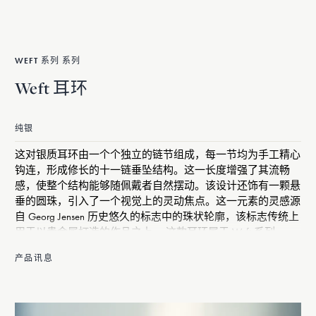
WEFT 系列 系列
Weft 耳环
纯银
这对银质耳环由一个个独立的链节组成，每一节均为手工精心
钩连，形成修长的十一链垂坠结构。这一长度增强了其流畅
感，使整个结构能够随佩戴者自然摆动。该设计还饰有一颗悬
垂的圆珠，引入了一个视觉上的灵动焦点。这一元素的灵感源
自 Georg Jensen 历史悠久的标志中的珠状轮廓，该标志传统上
用于以贵金属打造的作品之上。 这款耳环属于 Weft 系列——
该系列以银质演绎编织之美，而银正是该品牌的基础材质。此
产品讯息
系列汲取了 Georg Jensen 对自然形态的长期热爱，将档案中的
绳编纹样重新演绎为当代珠宝，探索材质、形状与通透感。