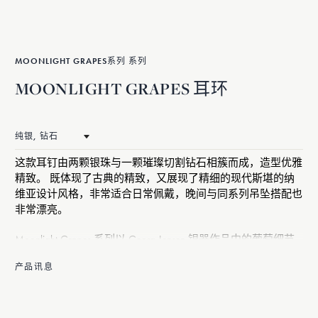
MOONLIGHT GRAPES系列 系列
MOONLIGHT GRAPES 耳环
这款耳钉由两颗银珠与一颗璀璨切割钻石相簇而成，造型优雅
精致。 既体现了古典的精致，又展现了精细的现代斯堪的纳
维亚设计风格，非常适合日常佩戴，晚间与同系列吊坠搭配也
非常漂亮。
Moonlight Grapes 系列以 Georg Jensen 银器作品中的葡萄细节
为灵感，以完全现代的方式进行演绎，抽象出一种新艺术风格
产品讯息
的珠宝首饰。 兼具雕塑感和极简主义风格，是斯堪的纳维亚
设计风格的完美典范。
这款耳环由纯银和 0.07 克拉钻石精制而成。