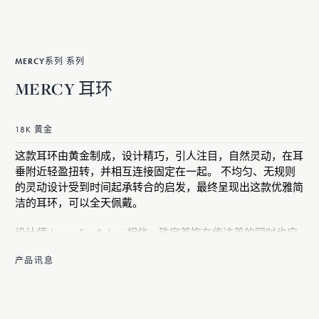
MERCY系列 系列
MERCY 耳环
18K 黄金
这款耳环由黄金制成，设计精巧，引人注目，自然灵动，在耳
垂附近轻盈扭转，并相互连接固定在一起。 不均匀、无规则
的灵动设计受到时间起承转合的启发，最终呈现出这款优雅简
洁的耳环，可以全天佩戴。
设计师 Jacqueline Rabun 相信，珠宝首饰在传达美的同时也应
蕴含着深刻的情感。 她为 Georg Jensen 设计的 Mercy 系列取
产品讯息
材时间的流逝，作品感性、有机、灵动。
这款 Mercy 耳环采用 18K 黄金制作而成。