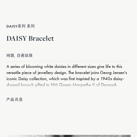
DAISY系列 系列
DAISY Bracelet
纯银, 白瓷珐琅
A series of blooming white daisies in different sizes give life to this
versatile piece of jewellery design. The bracelet joins Georg Jensen's
iconic Daisy collection, which was first inspired by a 1940s daisy-
shaped brooch gifted to HM Queen Margrethe II of Denmark.
产品讯息