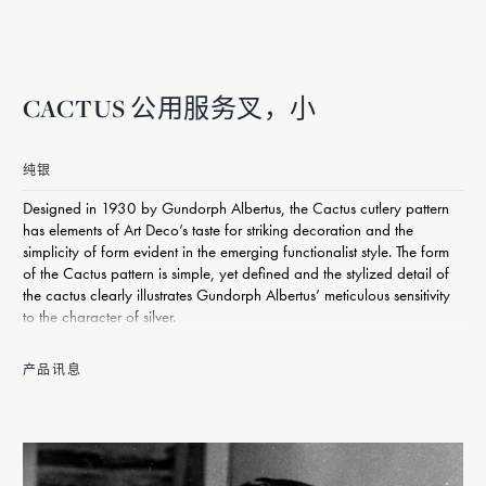
CACTUS 公用服务叉，小
纯银
Designed in 1930 by Gundorph Albertus, the Cactus cutlery pattern
has elements of Art Deco’s taste for striking decoration and the
simplicity of form evident in the emerging functionalist style. The form
of the Cactus pattern is simple, yet defined and the stylized detail of
the cactus clearly illustrates Gundorph Albertus’ meticulous sensitivity
to the character of silver.
产品讯息