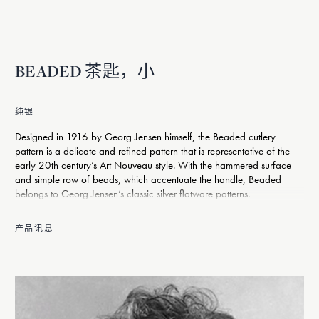
BEADED 茶匙，小
纯银
Designed in 1916 by Georg Jensen himself, the Beaded cutlery
pattern is a delicate and refined pattern that is representative of the
early 20th century’s Art Nouveau style. With the hammered surface
and simple row of beads, which accentuate the handle, Beaded
belongs to Georg Jensen’s classic silver flatware patterns.
产品讯息