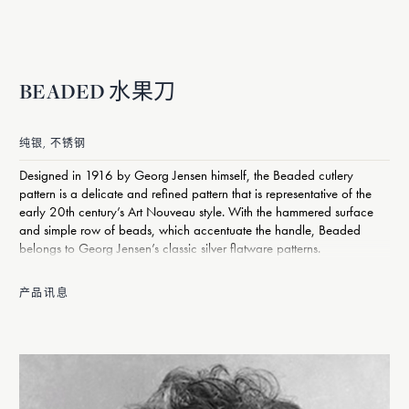
BEADED 水果刀
纯银, 不锈钢
Designed in 1916 by Georg Jensen himself, the Beaded cutlery
pattern is a delicate and refined pattern that is representative of the
early 20th century’s Art Nouveau style. With the hammered surface
and simple row of beads, which accentuate the handle, Beaded
belongs to Georg Jensen’s classic silver flatware patterns.
产品讯息