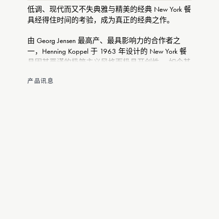
低调、现代而又不失典雅与精美的经典 New York 餐
具经得住时间的考验，成为真正的经典之作。
由 Georg Jensen 最高产、最具影响力的合作者之
一，Henning Koppel 于 1963 年设计的 New York 餐
具因其严谨的极简主义风格而极具开创性。 如今其
已被视为是外形与功能的完美结合，畅销程度相比
产品讯息
当年更是丝毫不减。
New York 蛋糕叉以不锈钢制作，采用哑光饰面，可
用洗碗机清洗。
页面标题 New York 不锈钢蛋糕叉
页面描述 New York 不锈钢蛋糕叉。 访问 Georg
Jensen 在线商店，轻松获取精美包装和安全配送。
該套件包括4把刀和4把叉子