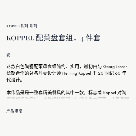
KOPPEL系列 系列
KOPPEL 配菜盘套组，4 件套
瓷
这款白色陶瓷配菜盘套组简约、实用，最初由与 Georg Jensen
长期合作的著名丹麦设计师 Henning Koppel 于 20 世纪 60 年
代设计。
本作品是是一整套精美餐具的其中一款，标志着 Koppel 对陶
瓷领域初次尝试，也是设计师职业生涯的重大演变。本系列是
Koppel 众多作品中最重要的设计之一，Georg Jensen 通过现代
产品讯息
技术首次将该设计重新呈现在世人面前，同时确保餐盘坚固耐
用。
无论是日常使用还是大型场合，这款餐盘套组都能为任何环境