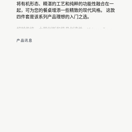
将有机形态、精湛的工艺和纯粹的功能性融合在一
起，可为您的餐桌增添一些精致的现代风格。 这款
四件套是该系列产品理想的入门之选。
超越传统、大胆创新和极具创造性，Vivianna Torun
Bülow-Hübe 为 Georg Jensen 设计的作品是当之无愧
产品讯息
的标志性之作。 从珠宝、手表到餐具，她的作品已
成为具有永恒魅力的现代经典。
整套餐具包含 4 件物品：餐匙（3361011，
199mm）、餐叉（3361012，198mm）、餐刀
（3361017，220mm）和茶匙（3361033，
132mm）。 餐具由哑光不锈钢制成，可用洗碗机清
洗。