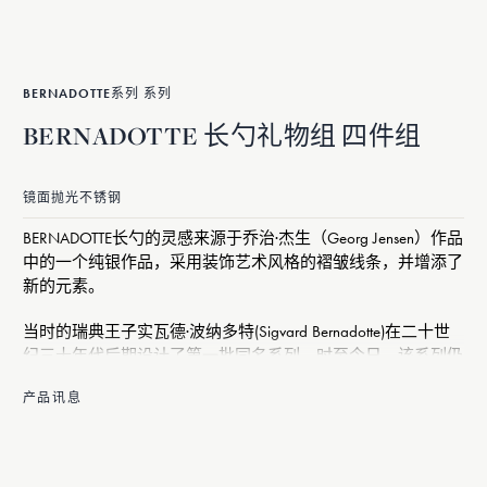
BERNADOTTE系列 系列
BERNADOTTE 长勺礼物组 四件组
镜面抛光不锈钢
BERNADOTTE长勺的灵感来源于乔治·杰生（Georg Jensen）作品
中的一个纯银作品，采用装饰艺术风格的褶皱线条，并增添了
新的元素。
当时的瑞典王子实瓦德·波纳多特(Sigvard Bernadotte)在二十世
纪三十年代后期设计了第一批同名系列，时至今日，该系列仍
像最初发布时那样受欢迎。
产品讯息
BERNADOTTE长勺是咖啡或茶的完美配件，经典设计和外形美
观会为餐桌增添几分优雅。